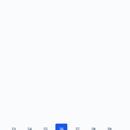
53
54
55
56
57
58
59