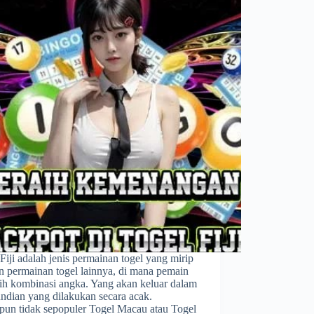
Fiji adalah jenis permainan togel yang mirip
n permainan togel lainnya, di mana pemain
ih kombinasi angka. Yang akan keluar dalam
undian yang dilakukan secara acak.
pun tidak sepopuler Togel Macau atau Togel