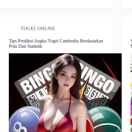
TOGEL ONLINE
Tips Prediksi Angka Togel Cambodia Berdasarkan
Pola Dan Statistik