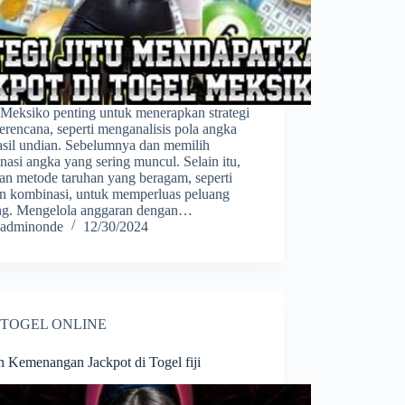
 Meksiko penting untuk menerapkan strategi
erencana, seperti menganalisis pola angka
hasil undian. Sebelumnya dan memilih
asi angka yang sering muncul. Selain itu,
an metode taruhan yang beragam, seperti
an kombinasi, untuk memperluas peluang
g. Mengelola anggaran dengan…
adminonde
12/30/2024
TOGEL ONLINE
h Kemenangan Jackpot di Togel fiji