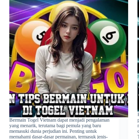
Bermain Togel Vietnam dapat menjadi pengalaman
yang menarik, terutama bagi pemula yang baru
memasuki dunia perjudian ini. Penting untuk
memahami dasar-dasar permainan, termasuk jenis-