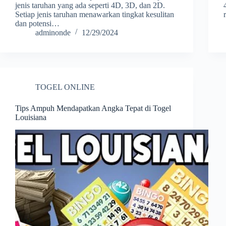
jenis taruhan yang ada seperti 4D, 3D, dan 2D.
Setiap jenis taruhan menawarkan tingkat kesulitan
dan potensi…
adminonde
12/29/2024
TOGEL ONLINE
Tips Ampuh Mendapatkan Angka Tepat di Togel
Louisiana