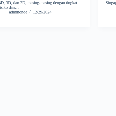
4D, 3D, dan 2D, masing-masing dengan tingkat
Singa
risiko dan…
adminonde
12/29/2024