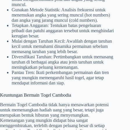
muncul.
Gunakan Metode Statistik: Analisis frekuensi untuk
menemukan angka yang sering muncul (hot numbers)
dan angka yang jarang muncul (cold numbers).
Tetapkan Anggaran: Tentukan batas pengeluaran
pribadi dan patuhi anggaran tersebut untuk menghindari
kerugian besar.
Mulai dengan Taruhan Kecil: Awalilah dengan taruhan
kecil untuk memahami dinamika permainan sebelum
memasang taruhan yang lebih besar.
Diversifikasi Taruhan: Pertimbangkan untuk memasang
taruhan di berbagai angka atau jenis taruhan untuk
meningkatkan peluang kemenangan.
Pantau Tren: Ikuti perkembangan permainan dan tren
yang mungkin memengaruhi hasil togel, agar tetap
mendapat informasi dan siap.
Keuntungan Bermain Togel Cambodia
Bermain Togel Cambodia tidak hanya menawarkan potensi
untuk memenangkan hadiah uang yang besar, tetapi juga
merupakan bentuk hiburan yang menyenangkan.
Kemenangan yang mungkin didapat bisa sangat
menggembirakan, terlebih dengan peluang besar di setiap