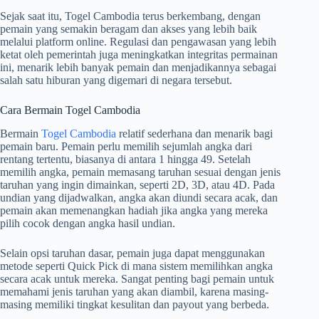
Sejak saat itu, Togel Cambodia terus berkembang, dengan
pemain yang semakin beragam dan akses yang lebih baik
melalui platform online. Regulasi dan pengawasan yang lebih
ketat oleh pemerintah juga meningkatkan integritas permainan
ini, menarik lebih banyak pemain dan menjadikannya sebagai
salah satu hiburan yang digemari di negara tersebut.
Cara Bermain Togel Cambodia
Bermain
Togel Cambodia
relatif sederhana dan menarik bagi
pemain baru. Pemain perlu memilih sejumlah angka dari
rentang tertentu, biasanya di antara 1 hingga 49. Setelah
memilih angka, pemain memasang taruhan sesuai dengan jenis
taruhan yang ingin dimainkan, seperti 2D, 3D, atau 4D. Pada
undian yang dijadwalkan, angka akan diundi secara acak, dan
pemain akan memenangkan hadiah jika angka yang mereka
pilih cocok dengan angka hasil undian.
Selain opsi taruhan dasar, pemain juga dapat menggunakan
metode seperti Quick Pick di mana sistem memilihkan angka
secara acak untuk mereka. Sangat penting bagi pemain untuk
memahami jenis taruhan yang akan diambil, karena masing-
masing memiliki tingkat kesulitan dan payout yang berbeda.