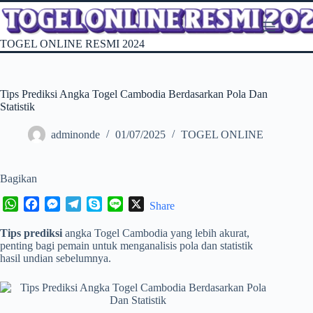
Skip
to
content
TOGEL ONLINE RESMI 2024
Tips Prediksi Angka Togel Cambodia Berdasarkan Pola Dan
Statistik
adminonde
01/07/2025
TOGEL ONLINE
Bagikan
W
F
M
T
S
L
X
Share
h
a
e
e
k
i
Tips prediksi
angka Togel Cambodia yang lebih akurat,
a
c
s
l
y
n
penting bagi pemain untuk menganalisis pola dan statistik
t
e
s
e
p
e
hasil undian sebelumnya.​
s
b
e
g
e
A
o
n
r
p
o
g
a
p
k
e
m