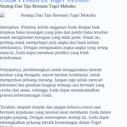
Strategi Dan Tips Bermain Togel Meksiko
diterapkan. Pertama, kelola anggaran Anda dengan baik
tetapkan batas keuangan yang jelas dan patuhi batas tersebut
untuk menghindari kerugian yang tidak perlu. Selain itu,
penting untuk mempelajari pola angka dari hasil undian
sebelumnya. Dengan menganalisis angka-angka yang sering
muncul, Anda dapat membuat prediksi yang lebih
terinformasi.
Selanjutnya, pertimbangkan untuk menggunakan metode
taruhan yang beragam, seperti taruhan kombinasi, untuk
memperluas peluang menang. Jangan ragu untuk mencari
informasi dan panduan lengkap tentang cara bermain yang
cerdas dan aman, sehingga Anda dapat memaksimalkan
potensi keberuntungan Anda.
Terakhir, tetaplah disiplin dan jangan terbawa emosi saat
bermain keputusan yang rasional akan membantu Anda dalam
jangka panjang. Dengan menerapkan strategi ini, Anda dapat
meningkatkan peluang meraih kemenangan dalam Togel