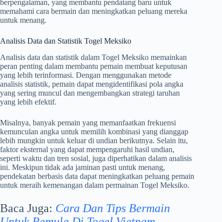
berpengalaman, yang membantu pendatang baru untuk
memahami cara bermain dan meningkatkan peluang mereka
untuk menang.
Analisis Data dan Statistik Togel Meksiko
Analisis data dan statistik dalam Togel Meksiko memainkan
peran penting dalam membantu pemain membuat keputusan
yang lebih terinformasi. Dengan menggunakan metode
analisis statistik, pemain dapat mengidentifikasi pola angka
yang sering muncul dan mengembangkan strategi taruhan
yang lebih efektif.
Misalnya, banyak pemain yang memanfaatkan frekuensi
kemunculan angka untuk memilih kombinasi yang dianggap
lebih mungkin untuk keluar di undian berikutnya. Selain itu,
faktor eksternal yang dapat mempengaruhi hasil undian,
seperti waktu dan tren sosial, juga diperhatikan dalam analisis
ini. Meskipun tidak ada jaminan pasti untuk menang,
pendekatan berbasis data dapat meningkatkan peluang pemain
untuk meraih kemenangan dalam permainan Togel Meksiko.
Baca Juga:
Cara Dan Tips Bermain
Untuk Pemula Di Togel Vietnam