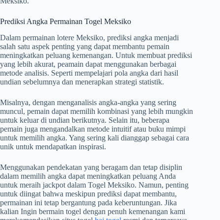
Meksiko.
Prediksi Angka Permainan Togel Meksiko
Dalam permainan lotere Meksiko, prediksi angka menjadi
salah satu aspek penting yang dapat membantu pemain
meningkatkan peluang kemenangan. Untuk membuat prediksi
yang lebih akurat, peamain dapat menggunakan berbagai
metode analisis. Seperti mempelajari pola angka dari hasil
undian sebelumnya dan menerapkan strategi statistik.
Misalnya, dengan menganalisis angka-angka yang sering
muncul, pemain dapat memilih kombinasi yang lebih mungkin
untuk keluar di undian berikutnya. Selain itu, beberapa
pemain juga mengandalkan metode intuitif atau buku mimpi
untuk memilih angka. Yang sering kali dianggap sebagai cara
unik untuk mendapatkan inspirasi.
Menggunakan pendekatan yang beragam dan tetap disiplin
dalam memilih angka dapat meningkatkan peluang Anda
untuk meraih jackpot dalam Togel Meksiko. Namun, penting
untuk diingat bahwa meskipun prediksi dapat membantu,
permainan ini tetap bergantung pada keberuntungan. Jika
kalian Ingin bermain togel dengan penuh kemenangan kami