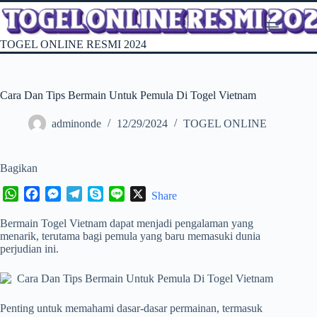
Skip
to
content
TOGEL ONLINE RESMI 2024
Cara Dan Tips Bermain Untuk Pemula Di Togel Vietnam
adminonde
12/29/2024
TOGEL ONLINE
Bagikan
W
F
M
T
S
L
X
Share
h
a
e
e
k
i
Bermain Togel Vietnam dapat menjadi pengalaman yang
a
c
s
l
y
n
menarik, terutama bagi pemula yang baru memasuki dunia
t
e
s
e
p
e
perjudian ini.
s
b
e
g
e
A
o
n
r
p
o
g
a
p
k
e
m
Penting untuk memahami dasar-dasar permainan, termasuk