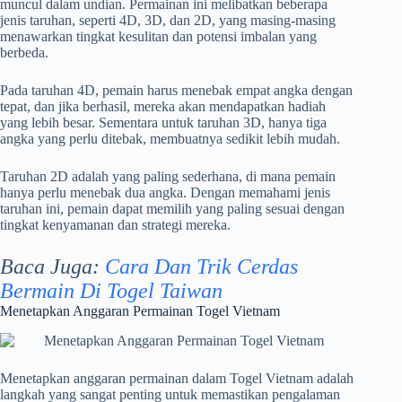
muncul dalam undian. Permainan ini melibatkan beberapa
jenis taruhan, seperti 4D, 3D, dan 2D, yang masing-masing
menawarkan tingkat kesulitan dan potensi imbalan yang
berbeda.
Pada taruhan 4D, pemain harus menebak empat angka dengan
tepat, dan jika berhasil, mereka akan mendapatkan hadiah
yang lebih besar. Sementara untuk taruhan 3D, hanya tiga
angka yang perlu ditebak, membuatnya sedikit lebih mudah.
Taruhan 2D adalah yang paling sederhana, di mana pemain
hanya perlu menebak dua angka. Dengan memahami jenis
taruhan ini, pemain dapat memilih yang paling sesuai dengan
tingkat kenyamanan dan strategi mereka.
Baca Juga:
Cara Dan Trik Cerdas
Bermain Di Togel Taiwan
Menetapkan Anggaran Permainan Togel Vietnam
Menetapkan anggaran permainan dalam Togel Vietnam adalah
langkah yang sangat penting untuk memastikan pengalaman