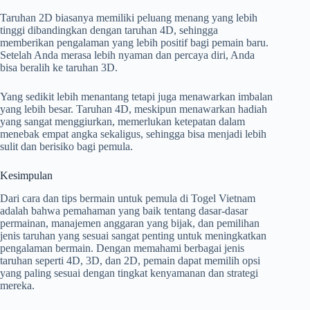
Taruhan 2D biasanya memiliki peluang menang yang lebih
tinggi dibandingkan dengan taruhan 4D, sehingga
memberikan pengalaman yang lebih positif bagi pemain baru.
Setelah Anda merasa lebih nyaman dan percaya diri, Anda
bisa beralih ke taruhan 3D.
Yang sedikit lebih menantang tetapi juga menawarkan imbalan
yang lebih besar. Taruhan 4D, meskipun menawarkan hadiah
yang sangat menggiurkan, memerlukan ketepatan dalam
menebak empat angka sekaligus, sehingga bisa menjadi lebih
sulit dan berisiko bagi pemula.
Kesimpulan
Dari cara dan tips bermain untuk pemula di Togel Vietnam
adalah bahwa pemahaman yang baik tentang dasar-dasar
permainan, manajemen anggaran yang bijak, dan pemilihan
jenis taruhan yang sesuai sangat penting untuk meningkatkan
pengalaman bermain. Dengan memahami berbagai jenis
taruhan seperti 4D, 3D, dan 2D, pemain dapat memilih opsi
yang paling sesuai dengan tingkat kenyamanan dan strategi
mereka.