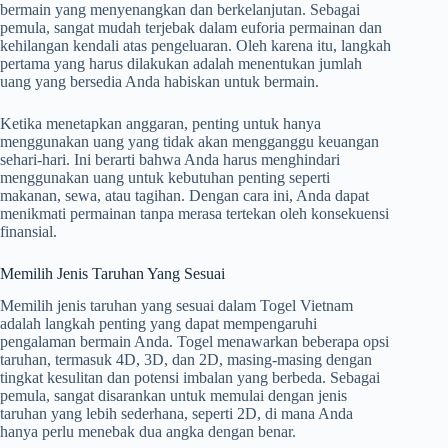
bermain yang menyenangkan dan berkelanjutan. Sebagai
pemula, sangat mudah terjebak dalam euforia permainan dan
kehilangan kendali atas pengeluaran. Oleh karena itu, langkah
pertama yang harus dilakukan adalah menentukan jumlah
uang yang bersedia Anda habiskan untuk bermain.
Ketika menetapkan anggaran, penting untuk hanya
menggunakan uang yang tidak akan mengganggu keuangan
sehari-hari. Ini berarti bahwa Anda harus menghindari
menggunakan uang untuk kebutuhan penting seperti
makanan, sewa, atau tagihan. Dengan cara ini, Anda dapat
menikmati permainan tanpa merasa tertekan oleh konsekuensi
finansial.
Memilih Jenis Taruhan Yang Sesuai
Memilih jenis taruhan yang sesuai dalam Togel Vietnam
adalah langkah penting yang dapat mempengaruhi
pengalaman bermain Anda. Togel menawarkan beberapa opsi
taruhan, termasuk 4D, 3D, dan 2D, masing-masing dengan
tingkat kesulitan dan potensi imbalan yang berbeda. Sebagai
pemula, sangat disarankan untuk memulai dengan jenis
taruhan yang lebih sederhana, seperti 2D, di mana Anda
hanya perlu menebak dua angka dengan benar.