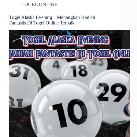
TOGEL ONLINE
Togel Alaska Evening – Menangkan Hadiah
Fantastis Di Togel Online Terbaik