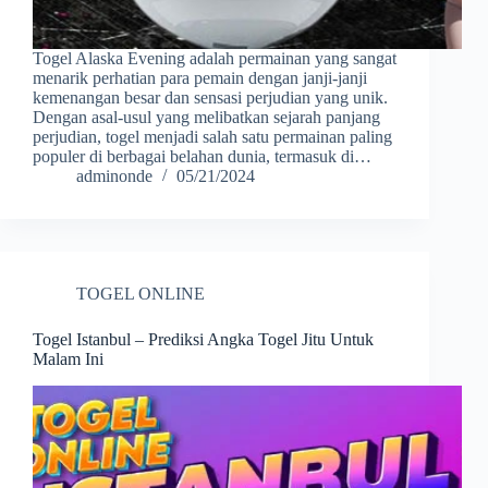
Togel Alaska Evening adalah permainan yang sangat
menarik perhatian para pemain dengan janji-janji
kemenangan besar dan sensasi perjudian yang unik.
Dengan asal-usul yang melibatkan sejarah panjang
perjudian, togel menjadi salah satu permainan paling
populer di berbagai belahan dunia, termasuk di…
adminonde
05/21/2024
TOGEL ONLINE
Togel Istanbul – Prediksi Angka Togel Jitu Untuk
Malam Ini