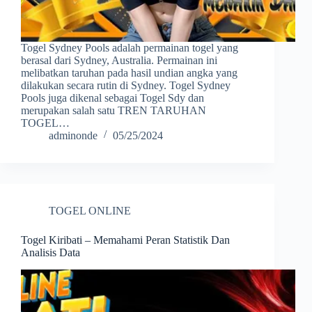
Togel Sydney Pools adalah permainan togel yang
berasal dari Sydney, Australia. Permainan ini
melibatkan taruhan pada hasil undian angka yang
dilakukan secara rutin di Sydney. Togel Sydney
Pools juga dikenal sebagai Togel Sdy dan
merupakan salah satu TREN TARUHAN
TOGEL…
adminonde
05/25/2024
TOGEL ONLINE
Togel Kiribati – Memahami Peran Statistik Dan
Analisis Data