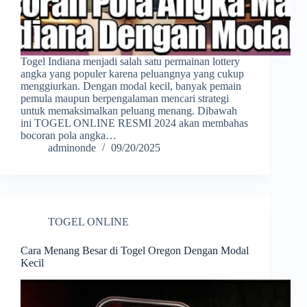
Togel Indiana menjadi salah satu permainan lottery
angka yang populer karena peluangnya yang cukup
menggiurkan. Dengan modal kecil, banyak pemain
pemula maupun berpengalaman mencari strategi
untuk memaksimalkan peluang menang. Dibawah
ini TOGEL ONLINE RESMI 2024 akan membahas
bocoran pola angka…
adminonde
09/20/2025
TOGEL ONLINE
Cara Menang Besar di Togel Oregon Dengan Modal
Kecil