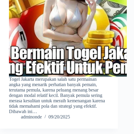
Togel Jakarta merupakan salah satu permainan
angka yang menarik perhatian banyak pemain,
terutama pemula, karena peluang menang besar
dengan modal relatif kecil. Banyak pemula sering
merasa kesulitan untuk meraih kemenangan karena
tidak memahami pola dan strategi yang efektif.
Dibawah ini…
adminonde
09/20/2025