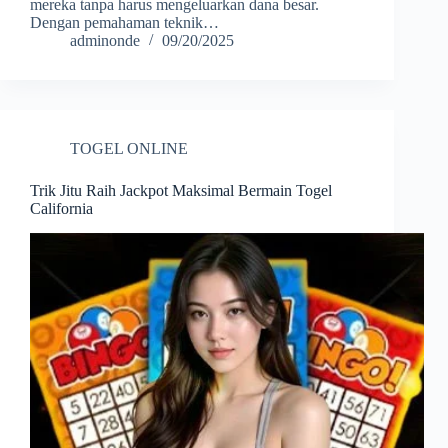
mereka tanpa harus mengeluarkan dana besar.
Dengan pemahaman teknik…
adminonde
09/20/2025
TOGEL ONLINE
Trik Jitu Raih Jackpot Maksimal Bermain Togel
California