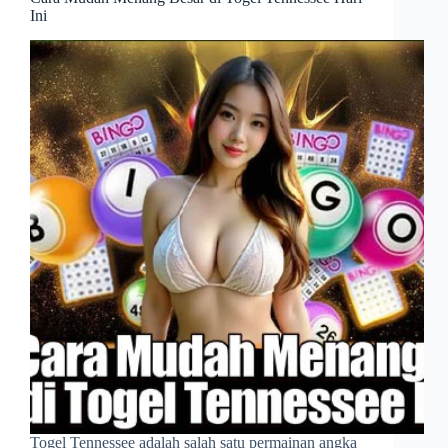
Ini
Togel Tennessee adalah salah satu permainan angka