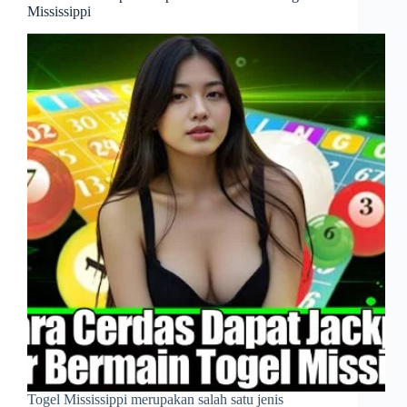
Mississippi
Togel Mississippi merupakan salah satu jenis