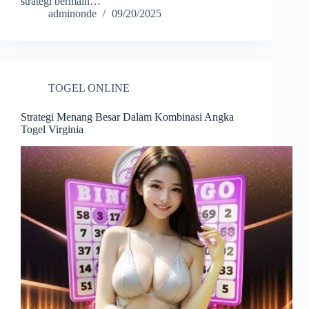
strategi bermain…
adminonde
09/20/2025
TOGEL ONLINE
Strategi Menang Besar Dalam ​Kombinasi Angka
Togel Virginia