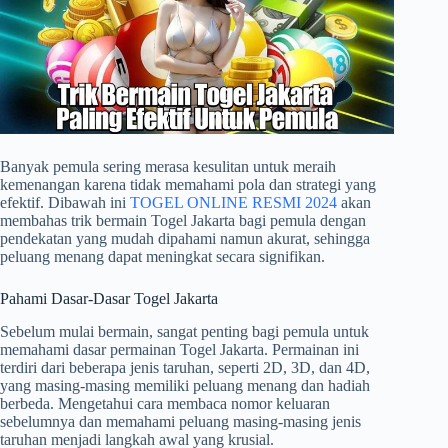
r
Banyak pemula sering merasa kesulitan untuk meraih
kemenangan karena tidak memahami pola dan strategi yang
efektif. Dibawah ini
TOGEL ONLINE RESMI 2024
akan
membahas trik bermain Togel Jakarta bagi pemula dengan
pendekatan yang mudah dipahami namun akurat, sehingga
peluang menang dapat meningkat secara signifikan.
Pahami Dasar-Dasar Togel Jakarta
Sebelum mulai bermain, sangat penting bagi pemula untuk
memahami dasar permainan Togel Jakarta. Permainan ini
terdiri dari beberapa jenis taruhan, seperti 2D, 3D, dan 4D,
yang masing-masing memiliki peluang menang dan hadiah
berbeda. Mengetahui cara membaca nomor keluaran
sebelumnya dan memahami peluang masing-masing jenis
taruhan menjadi langkah awal yang krusial.