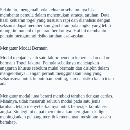
Selain itu, mengenali pola keluaran sebelumnya bisa
membantu pemula dalam menentukan strategi taruhan. Data
hasil keluaran togel yang tersusun rapi dan dianalisis dengan
seksama dapat memberikan gambaran pola angka yang lebih
mungkin muncul di putaran berikutnya. Hal ini membantu
pemain mengurangi risiko taruhan asal-asalan.
Mengatur Modal Bermain
Modal menjadi salah satu faktor penentu keberhasilan dalam
bermain Togel Jakarta. Pemula sebaiknya menetapkan
anggaran khusus sebelum mulai bermain dan disiplin dalam
mengelolanya. Jangan pernah menggunakan uang yang
seharusnya untuk kebutuhan penting, karena risiko kalah tetap
ada.
Mengatur modal juga berarti membagi taruhan dengan cerdas.
Misalnya, tidak menaruh seluruh modal pada satu jenis
taruhan, tetapi menyebarkannya untuk beberapa kombinasi
angka. Strategi ini dapat meminimalkan kerugian sekaligus
meningkatkan peluang meraih kemenangan meskipun secara
bertahap.