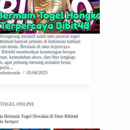
 Hongkong menjadi salah satu pasaran togel
diminati banyak pemain di Indonesia bahkan
uruh dunia. Bermain di situs terpercaya
ti Bibit4d memberikan keuntungan berupa
nan, kemudahan akses, dan fitur lengkap.
, agar peluang menang semakin besar,
perlu…
adminonde
05/06/2025
TOGEL ONLINE
a Bermain Togel Slovakia di Situs Bibit4d
in Jackpot