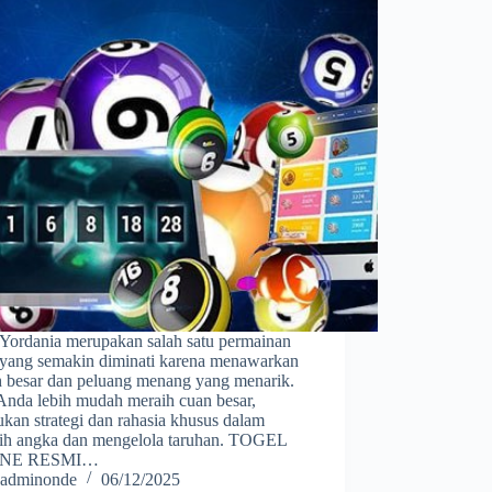
 Yordania merupakan salah satu permainan
e yang semakin diminati karena menawarkan
h besar dan peluang menang yang menarik.
Anda lebih mudah meraih cuan besar,
ukan strategi dan rahasia khusus dalam
ih angka dan mengelola taruhan. TOGEL
INE RESMI…
adminonde
06/12/2025