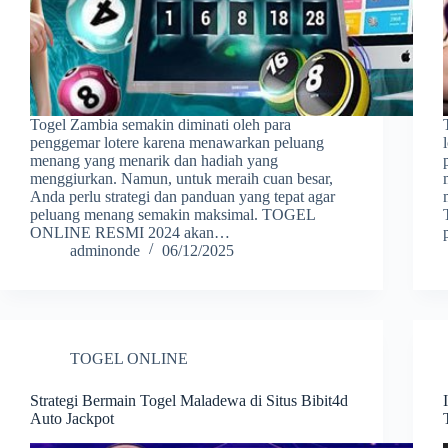
Togel Zambia semakin diminati oleh para
penggemar lotere karena menawarkan peluang
menang yang menarik dan hadiah yang
menggiurkan. Namun, untuk meraih cuan besar,
Anda perlu strategi dan panduan yang tepat agar
peluang menang semakin maksimal. TOGEL
ONLINE RESMI 2024 akan…
adminonde
06/12/2025
TOGEL ONLINE
Strategi Bermain Togel Maladewa di Situs Bibit4d
Auto Jackpot