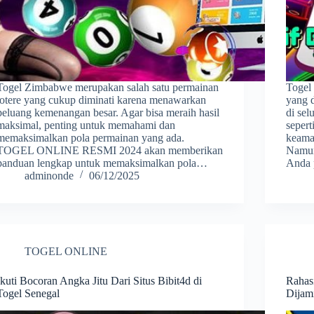
Togel Zimbabwe merupakan salah satu permainan
Togel
lotere yang cukup diminati karena menawarkan
yang 
peluang kemenangan besar. Agar bisa meraih hasil
di sel
maksimal, penting untuk memahami dan
seper
memaksimalkan pola permainan yang ada.
keama
TOGEL ONLINE RESMI 2024 akan memberikan
Namun
panduan lengkap untuk memaksimalkan pola…
Anda 
adminonde
06/12/2025
TOGEL ONLINE
Ikuti Bocoran Angka Jitu Dari Situs Bibit4d di
Rahasi
Togel Senegal
Dijam