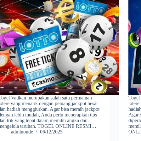
Togel Vatikan merupakan salah satu permainan
Togel
lotere yang menarik dengan peluang jackpot besar
loter
dan hadiah menggiurkan. Agar bisa meraih jackpot
hadia
dengan lebih mudah, Anda perlu menerapkan tips
Agar 
dan trik yang tepat dalam memilih angka dan
diperl
mengelola taruhan. TOGEL ONLINE RESMI…
memil
adminonde
06/12/2025
ONL