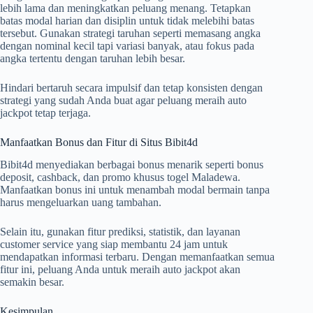
lebih lama dan meningkatkan peluang menang. Tetapkan
batas modal harian dan disiplin untuk tidak melebihi batas
tersebut. Gunakan strategi taruhan seperti memasang angka
dengan nominal kecil tapi variasi banyak, atau fokus pada
angka tertentu dengan taruhan lebih besar.
Hindari bertaruh secara impulsif dan tetap konsisten dengan
strategi yang sudah Anda buat agar peluang meraih auto
jackpot tetap terjaga.
Manfaatkan Bonus dan Fitur di Situs Bibit4d
Bibit4d menyediakan berbagai bonus menarik seperti bonus
deposit, cashback, dan promo khusus togel Maladewa.
Manfaatkan bonus ini untuk menambah modal bermain tanpa
harus mengeluarkan uang tambahan.
Selain itu, gunakan fitur prediksi, statistik, dan layanan
customer service yang siap membantu 24 jam untuk
mendapatkan informasi terbaru. Dengan memanfaatkan semua
fitur ini, peluang Anda untuk meraih auto jackpot akan
semakin besar.
Kesimpulan