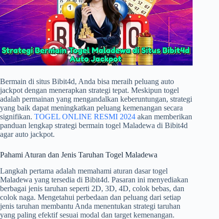
r
Bermain di situs Bibit4d, Anda bisa meraih peluang auto
jackpot dengan menerapkan strategi tepat. Meskipun togel
adalah permainan yang mengandalkan keberuntungan, strategi
yang baik dapat meningkatkan peluang kemenangan secara
signifikan.
TOGEL ONLINE RESMI 2024
akan memberikan
panduan lengkap strategi bermain togel Maladewa di Bibit4d
agar auto jackpot.
Pahami Aturan dan Jenis Taruhan Togel Maladewa
Langkah pertama adalah memahami aturan dasar togel
Maladewa yang tersedia di Bibit4d. Pasaran ini menyediakan
berbagai jenis taruhan seperti 2D, 3D, 4D, colok bebas, dan
colok naga. Mengetahui perbedaan dan peluang dari setiap
jenis taruhan membantu Anda menentukan strategi taruhan
yang paling efektif sesuai modal dan target kemenangan.