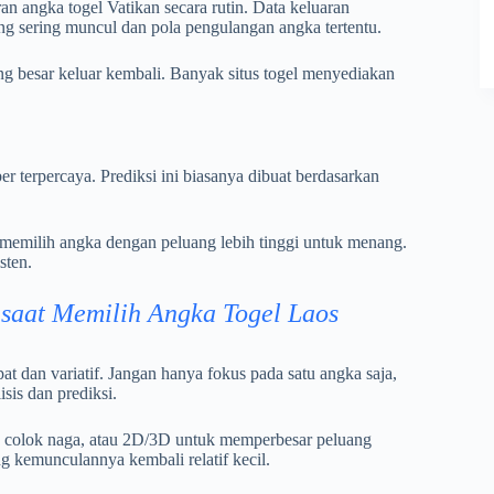
n angka togel Vatikan secara rutin. Data keluaran
ng sering muncul dan pola pengulangan angka tertentu.
 besar keluar kembali. Banyak situs togel menyediakan
er terpercaya. Prediksi ini biasanya dibuat berdasarkan
 memilih angka dengan peluang lebih tinggi untuk menang.
sten.
saat Memilih Angka Togel Laos
at dan variatif. Jangan hanya fokus pada satu angka saja,
sis dan prediksi.
, colok naga, atau 2D/3D untuk memperbesar peluang
 kemunculannya kembali relatif kecil.