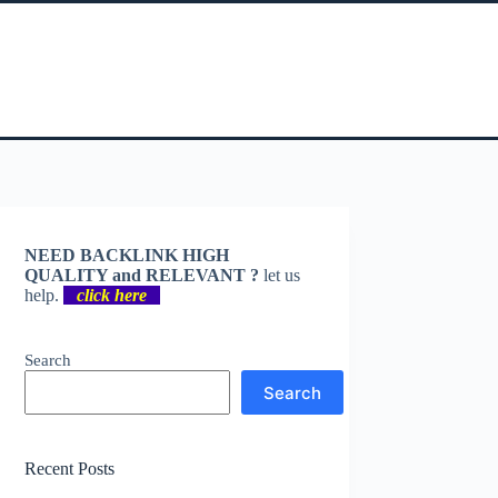
NEED BACKLINK HIGH
QUALITY and RELEVANT ?
let us
help.
click here
Search
Search
Recent Posts