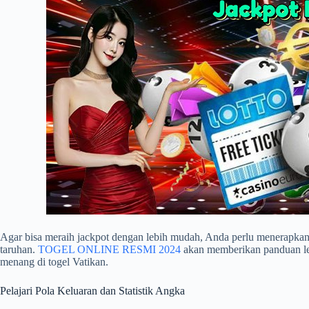
p
o
g
a
p
k
e
m
r
Agar bisa meraih jackpot dengan lebih mudah, Anda perlu menerapkan 
taruhan.
TOGEL ONLINE RESMI 2024
akan memberikan panduan le
menang di togel Vatikan.
Pelajari Pola Keluaran dan Statistik Angka