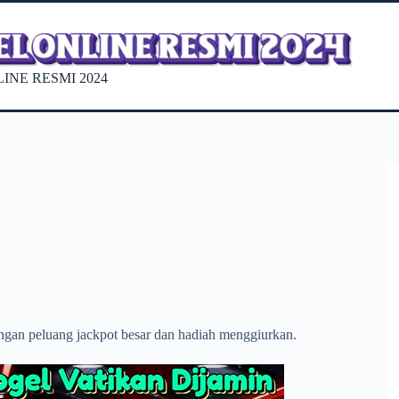
INE RESMI 2024
ngan peluang jackpot besar dan hadiah menggiurkan.