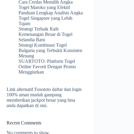
Cara Cerdas Memilih Angka
Togel Maroko yang Efektif
Panduan Lengkap Analisis Angka
Togel Singapore yang Lebih
Tajam
Strategi Terbaik Raih
Kemenangan Besar di Togel
Selandia Baru
Strategi Kombinasi Togel
Bulgaria yang Terbukti Konsisten
Menang
SUARTOTO: Platform Togel
Online Favorit Dengan Promo
Menggiurkan
Link alternatif
Fusototo
daftar dan login
100% aman mudah gampang
memberikan jackpot besar yang bisa
anda dapatkan di sini.
Recent Comments
No comments to show.