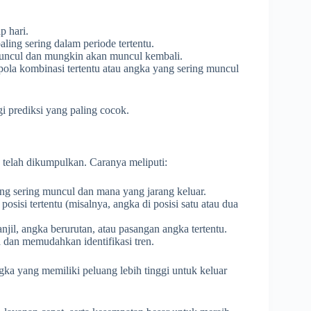
p hari.
ling sering dalam periode tertentu.
muncul dan mungkin akan muncul kembali.
ti pola kombinasi tertentu atau angka yang sering muncul
 prediksi yang paling cocok.
 telah dikumpulkan. Caranya meliputi:
ng sering muncul dan mana yang jarang keluar.
osisi tertentu (misalnya, angka di posisi satu atau dua
jil, angka berurutan, atau pasangan angka tertentu.
a dan memudahkan identifikasi tren.
ka yang memiliki peluang lebih tinggi untuk keluar