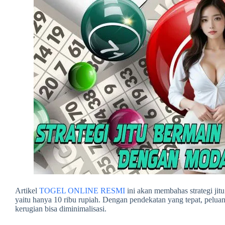
A
o
n
r
p
o
g
a
p
k
e
m
r
Artikel
TOGEL ONLINE RESMI
ini akan membahas strategi jit
yaitu hanya 10 ribu rupiah. Dengan pendekatan yang tepat, pelu
kerugian bisa diminimalisasi.