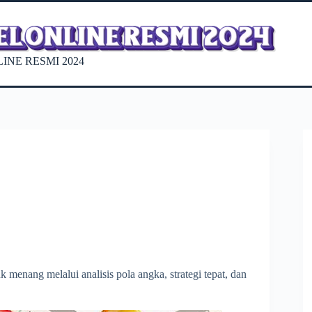
INE RESMI 2024
 menang melalui analisis pola angka, strategi tepat, dan