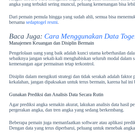
angka yang terbukti sering muncul, peluang kemenangan bisa lebih
Dari pemain pemula hingga yang sudah ahli, semua bisa menemukan
bersama
sedaptogel resmi
.
Baca Juga:
Cara Menggunakan Data Toge
Manajemen Keuangan dan Disiplin Bermain
Pengelolaan uang yang baik adalah kunci utama keberhasilan dal
sebaiknya jangan sekali-kali menghabiskan seluruh modal dalam sa
kemenangan agar permainan tetap terkontrol.
Disiplin dalam mengikuti strategi dan tidak serakah adalah faktor
kekalahan, jangan dipaksakan untuk terus bermain, karena hal ini
Gunakan Prediksi dan Analisis Data Secara Rutin
Agar prediksi angka semakin akurat, lakukan analisis data hasil pe
pergerakan angka, dan tren angka yang sedang berkembang.
Beberapa pemain juga memanfaatkan software atau aplikasi prediks
Dengan data yang terus diperbarui, peluang untuk menebak angka