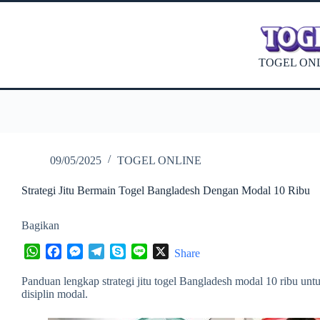
Skip
to
content
TOGEL ONL
09/05/2025
TOGEL ONLINE
Strategi Jitu Bermain Togel Bangladesh Dengan Modal 10 Ribu
Bagikan
W
F
M
T
S
L
X
Share
h
a
e
e
k
i
Panduan lengkap strategi jitu togel Bangladesh modal 10 ribu untuk
a
c
s
l
y
n
disiplin modal.
t
e
s
e
p
e
s
b
e
g
e