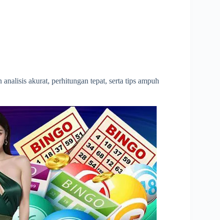
nalisis akurat, perhitungan tepat, serta tips ampuh