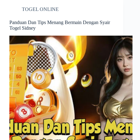
TOGEL ONLINE
Panduan Dan Tips Menang Bermain Dengan Syair
Togel Sidney