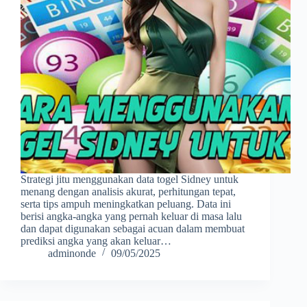
Strategi jitu menggunakan data togel Sidney untuk
menang dengan analisis akurat, perhitungan tepat,
serta tips ampuh meningkatkan peluang. Data ini
berisi angka-angka yang pernah keluar di masa lalu
dan dapat digunakan sebagai acuan dalam membuat
prediksi angka yang akan keluar…
adminonde
09/05/2025