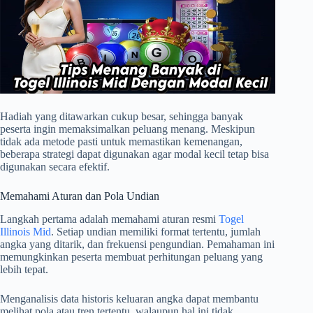
r
Hadiah yang ditawarkan cukup besar, sehingga banyak
peserta ingin memaksimalkan peluang menang. Meskipun
tidak ada metode pasti untuk memastikan kemenangan,
beberapa strategi dapat digunakan agar modal kecil tetap bisa
digunakan secara efektif.
Memahami Aturan dan Pola Undian
Langkah pertama adalah memahami aturan resmi
Togel
Illinois Mid
. Setiap undian memiliki format tertentu, jumlah
angka yang ditarik, dan frekuensi pengundian. Pemahaman ini
memungkinkan peserta membuat perhitungan peluang yang
lebih tepat.
Menganalisis data historis keluaran angka dapat membantu
melihat pola atau tren tertentu, walaupun hal ini tidak