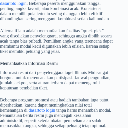
dasartoto login
. Beberapa peserta menggunakan tanggal
penting, angka favorit, atau kombinasi acak. Konsistensi
dalam memilih pola tertentu sering dianggap lebih efektif
dibandingkan sering mengganti kombinasi setiap kali undian.
Alternatif lain adalah memanfaatkan fasilitas “quick pick”
yang disediakan penyelenggara, sehingga angka dipilih secara
acak tanpa bias pribadi. Pemilihan angka yang terencana dapat
membantu modal kecil digunakan lebih efisien, karena setiap
tiket memiliki peluang yang jelas.
Memanfaatkan Informasi Resmi
Informasi resmi dari penyelenggara togel Illinois Mid sangat
berguna untuk merencanakan partisipasi. Jadwal pengundian,
jumlah jackpot, serta aturan terbaru dapat memengaruhi
keputusan pembelian tiket.
Beberapa program promosi atau hadiah tambahan juga patut
diperhatikan, karena dapat meningkatkan nilai total
kemenangan di
dasartoto login
tanpa harus menambah modal.
Pemantauan berita resmi juga mencegah kesalahan
administratif, seperti keterlambatan pembelian atau salah
memasukkan angka, sehingga setiap peluang tetap optimal.