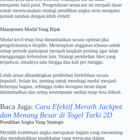
menjamin hasil pasti. Pengetahuan semacam ini menjadi dasar
untuk merencanakan strategi pemilihan angka serta mengatur
jumlah taruhan dengan lebih efektif.
Manajemen Modal Yang Bijak
Modal kecil tetap bisa dimanfaatkan secara optimal jika
pengelolaannya disiplin. Menetapkan anggaran khusus untuk
setiap periode partisipasi menjadi langkah penting agar tidak
mengganggu kebutuhan lain. Strategi pembelian tiket yang
terjadwal, misalnya satu hingga dua kali per minggu.
Lebih aman dibandingkan pembelian berlebihan secara
impulsif. Selain itu, penting untuk membagi modal menjadi
beberapa bagian, sehingga risiko kerugian besar dapat
diminimalkan dan setiap kesempatan undian tetap bisa diikuti.
Baca Juga:
Cara Efektif Meraih Jackpot
dan Menang Besar di Togel Turki 2D
Pemilihan Angka Yang Strategis
Memilih kombinasi angka merupakan bagian yang menantang
dan membutuhkan pendekatan yang terencana dalam