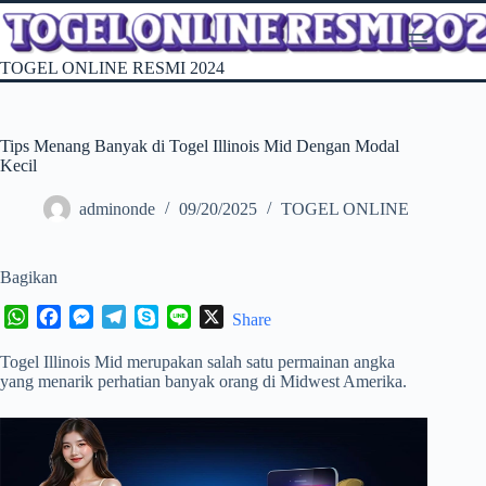
Skip
to
content
TOGEL ONLINE RESMI 2024
Tips Menang Banyak di Togel Illinois Mid Dengan Modal
Kecil
adminonde
09/20/2025
TOGEL ONLINE
Bagikan
W
F
M
T
S
L
X
Share
h
a
e
e
k
i
Togel Illinois Mid merupakan salah satu permainan angka
a
c
s
l
y
n
yang menarik perhatian banyak orang di Midwest Amerika.
t
e
s
e
p
e
s
b
e
g
e
A
o
n
r
p
o
g
a
p
k
e
m