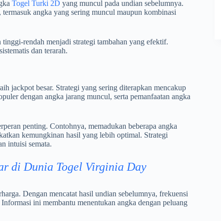
ngka
Togel Turki 2D
yang muncul pada undian sebelumnya.
a, termasuk angka yang sering muncul maupun kombinasi
tinggi-rendah menjadi strategi tambahan yang efektif.
stematis dan terarah.
ih jackpot besar. Strategi yang sering diterapkan mencakup
puler dengan angka jarang muncul, serta pemanfaatan angka
erperan penting. Contohnya, memadukan beberapa angka
tkan kemungkinan hasil yang lebih optimal. Strategi
n intuisi semata.
r di Dunia Togel Virginia Day
rharga. Dengan mencatat hasil undian sebelumnya, frekuensi
. Informasi ini membantu menentukan angka dengan peluang