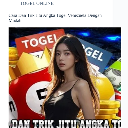
TOGEL ONLINE
Cara Dan Trik Jitu Angka Togel Venezuela Dengan
Mudah