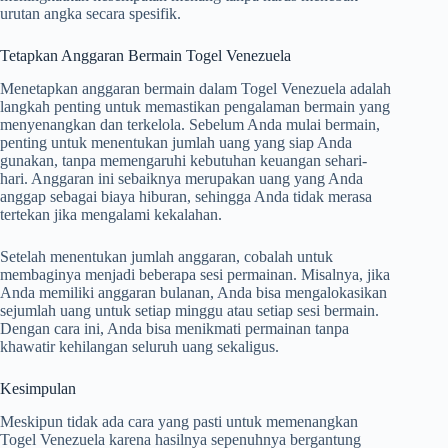
urutan angka secara spesifik.
Tetapkan Anggaran Bermain Togel Venezuela
Menetapkan anggaran bermain dalam Togel Venezuela adalah
langkah penting untuk memastikan pengalaman bermain yang
menyenangkan dan terkelola. Sebelum Anda mulai bermain,
penting untuk menentukan jumlah uang yang siap Anda
gunakan, tanpa memengaruhi kebutuhan keuangan sehari-
hari. Anggaran ini sebaiknya merupakan uang yang Anda
anggap sebagai biaya hiburan, sehingga Anda tidak merasa
tertekan jika mengalami kekalahan.
Setelah menentukan jumlah anggaran, cobalah untuk
membaginya menjadi beberapa sesi permainan. Misalnya, jika
Anda memiliki anggaran bulanan, Anda bisa mengalokasikan
sejumlah uang untuk setiap minggu atau setiap sesi bermain.
Dengan cara ini, Anda bisa menikmati permainan tanpa
khawatir kehilangan seluruh uang sekaligus.
Kesimpulan
Meskipun tidak ada cara yang pasti untuk memenangkan
Togel Venezuela karena hasilnya sepenuhnya bergantung