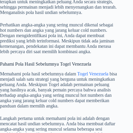
r
terapkan untuk meningkatkan peluang Anda secara strategis,
sehingga permainan menjadi lebih menyenangkan dan terarah.
Menganalisis pola hasil undian sebelumnya.
Perhatikan angka-angka yang sering muncul dikenal sebagai
hot numbers dan angka yang jarang keluar cold numbers.
Dengan mengidentifikasi pola ini, Anda dapat membuat
prediksi yang lebih terinformasi. Meskipun tidak ada jaminan
kemenangan, pendekatan ini dapat membantu Anda merasa
lebih percaya diri saat memilih kombinasi angka.
Pahami Pola Hasil Sebelumnya Togel Venezuela
Memahami pola hasil sebelumnya dalam
Togel Venezuela
bisa
menjadi salah satu strategi yang berguna untuk meningkatkan
peluang Anda. Meskipun Togel adalah permainan peluang
yang hasilnya acak, banyak pemain percaya bahwa analisis
terhadap angka-angka yang sering muncul hot numbers dan
angka yang jarang keluar cold numbers dapat memberikan
panduan dalam memilih angka.
Langkah pertama untuk memahami pola ini adalah dengan
mencatat hasil undian sebelumnya. Anda bisa membuat daftar
angka-angka yang sering muncul selama beberapa sesi