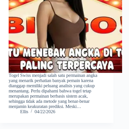
Togel Swiss menjadi salah satu permainan angka
yang menarik perhatian banyak pemain karena
dianggap memiliki peluang analisis yang cukup
menantang. Perlu dipahami bahwa togel tetap
merupakan permainan berbasis sistem acak,
sehingga tidak ada metode yang benar-benar
menjamin keakuratan prediksi. Meski…
Ellis
04/22/2026