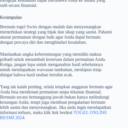
mengejar kekalahan dapat membawa Anda ke situasi yang
sulit secara finansial.
Kesimpulan
Bermain togel Swiss dengan mudah dan menyenangkan
memerlukan strategi yang bijak dan sikap yang santai. Pahami
aturan permainan dengan baik agar Anda dapat bermain
dengan percaya diri dan menghindari kesalahan.
Manfaatkan angka keberuntungan yang memiliki makna
pribadi untuk menambah keseruan dalam permainan Anda.
Ketiga, jangan lupa untuk menganalisis hasil sebelumnya
untuk mendapatkan wawasan tambahan, meskipun tetap
diingat bahwa hasil undian bersifat acak.
Yang tak kalah penting, selalu tetapkan anggaran bermain agar
Anda bisa menikmati permainan tanpa tekanan finansial.
Bermain secara bertanggung jawab bukan hanya melindungi
keuangan Anda, tetapi juga membuat pengalaman bermain
lebih santai dan menyenangkan. Jika anda ingin mendapatkan
informasi terbaru, maka klik link berikut
TOGEL ONLINE
RESMI 2024
.