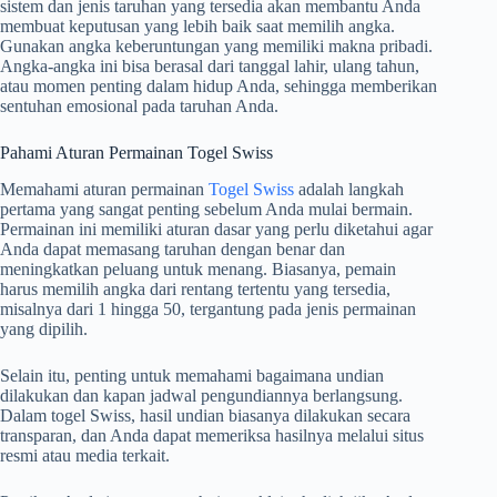
r
sistem dan jenis taruhan yang tersedia akan membantu Anda
membuat keputusan yang lebih baik saat memilih angka.
Gunakan angka keberuntungan yang memiliki makna pribadi.
Angka-angka ini bisa berasal dari tanggal lahir, ulang tahun,
atau momen penting dalam hidup Anda, sehingga memberikan
sentuhan emosional pada taruhan Anda.
Pahami Aturan Permainan Togel Swiss
Memahami aturan permainan
Togel Swiss
adalah langkah
pertama yang sangat penting sebelum Anda mulai bermain.
Permainan ini memiliki aturan dasar yang perlu diketahui agar
Anda dapat memasang taruhan dengan benar dan
meningkatkan peluang untuk menang. Biasanya, pemain
harus memilih angka dari rentang tertentu yang tersedia,
misalnya dari 1 hingga 50, tergantung pada jenis permainan
yang dipilih.
Selain itu, penting untuk memahami bagaimana undian
dilakukan dan kapan jadwal pengundiannya berlangsung.
Dalam togel Swiss, hasil undian biasanya dilakukan secara
transparan, dan Anda dapat memeriksa hasilnya melalui situs
resmi atau media terkait.