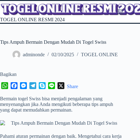
Skip
to
content
TOGEL ONLINE RESMI 2024
Tips Ampuh Bermain Dengan Mudah Di Togel Swiss
adminonde
02/10/2025
TOGEL ONLINE
Bagikan
W
F
M
T
S
L
X
Share
h
a
e
e
k
i
Bermain togel Swiss bisa menjadi pengalaman yang
a
c
s
l
y
n
menyenangkan jika Anda mengikuti beberapa tips ampuh
t
e
s
e
p
e
yang dapat memudahkan permainan.
s
b
e
g
e
A
o
n
r
p
o
g
a
p
k
e
m
Pahami aturan permainan dengan baik. Mengetahui cara kerja