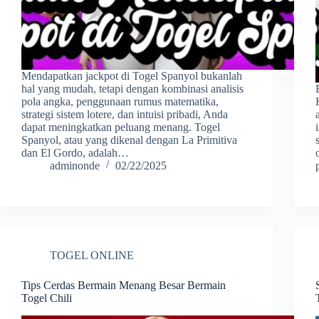
Mendapatkan jackpot di Togel Spanyol bukanlah
hal yang mudah, tetapi dengan kombinasi analisis
pola angka, penggunaan rumus matematika,
strategi sistem lotere, dan intuisi pribadi, Anda
dapat meningkatkan peluang menang. Togel
Spanyol, atau yang dikenal dengan La Primitiva
dan El Gordo, adalah…
adminonde
02/22/2025
TOGEL ONLINE
Tips Cerdas Bermain Menang Besar Bermain
Togel Chili