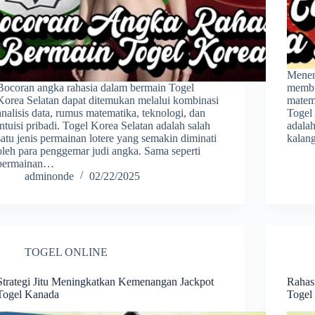
Menent
Bocoran angka rahasia dalam bermain Togel
membu
Korea Selatan dapat ditemukan melalui kombinasi
matema
analisis data, rumus matematika, teknologi, dan
Togel 
intuisi pribadi. Togel Korea Selatan adalah salah
adalah
satu jenis permainan lotere yang semakin diminati
kalan
oleh para penggemar judi angka. Sama seperti
permainan…
adminonde
02/22/2025
TOGEL ONLINE
Strategi Jitu Meningkatkan Kemenangan Jackpot
Rahas
Togel Kanada
Togel