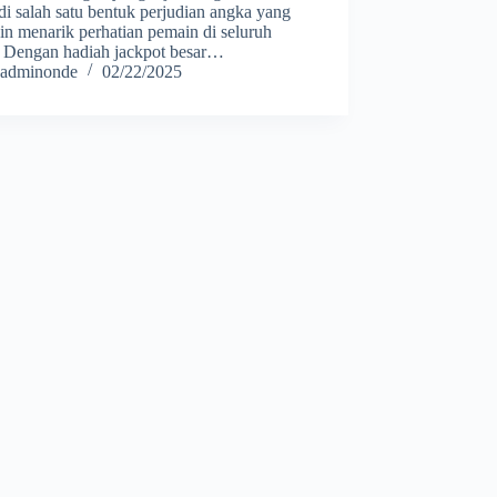
i salah satu bentuk perjudian angka yang
in menarik perhatian pemain di seluruh
. Dengan hadiah jackpot besar…
adminonde
02/22/2025