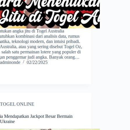
ukan angka jitu di Togel Australia
tuhkan kombinasi dari analisis data, rumus
tika, teknologi modern, dan intuisi pribadi.
Australia, atau yang sering disebut Togel Oz,
 salah satu permainan lotere yang populer di
gan penggemar judi angka. Banyak orang…
adminonde
02/22/2025
TOGEL ONLINE
ia Mendapatkan Jackpot Besar Bermain
 Ukraine