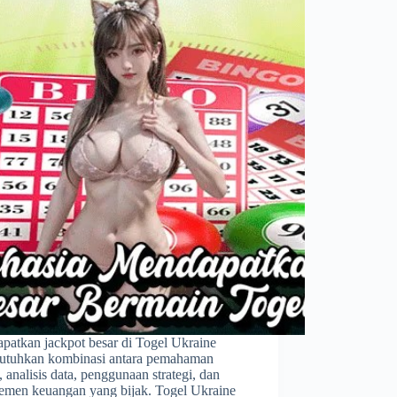
patkan jackpot besar di Togel Ukraine
tuhkan kombinasi antara pemahaman
, analisis data, penggunaan strategi, dan
emen keuangan yang bijak. Togel Ukraine