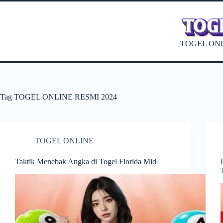
Skip
to
content
TOGEL ONL
Tag
TOGEL ONLINE RESMI 2024
TOGEL ONLINE
Taktik Menebak Angka di Togel Florida Mid