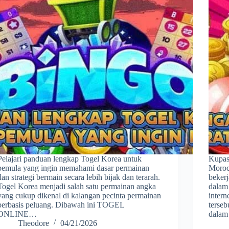
Pelajari panduan lengkap Togel Korea untuk
Kupas 
pemula yang ingin memahami dasar permainan
Moroc
dan strategi bermain secara lebih bijak dan terarah.
bekerj
Togel Korea menjadi salah satu permainan angka
dalam
yang cukup dikenal di kalangan pecinta permainan
intern
berbasis peluang. Dibawah ini TOGEL
terse
ONLINE…
dalam
Theodore
04/21/2026