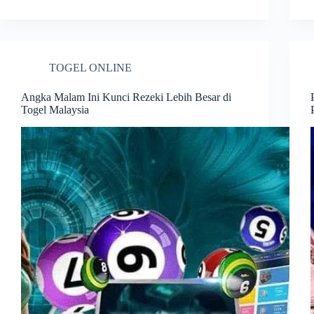
TOGEL ONLINE
Angka Malam Ini Kunci Rezeki Lebih Besar di
Togel Malaysia