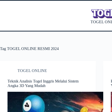
Skip
to
content
TOGEL ONL
Tag
TOGEL ONLINE RESMI 2024
TOGEL ONLINE
Teknik Analisis Togel Inggris Melalui Sistem
Angka 3D Yang Mudah