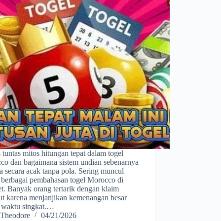
tuntas mitos hitungan tepat dalam togel
co dan bagaimana sistem undian sebenarnya
a secara acak tanpa pola. Sering muncul
 berbagai pembahasan togel Morocco di
et. Banyak orang tertarik dengan klaim
but karena menjanjikan kemenangan besar
 waktu singkat.…
Theodore
04/21/2026