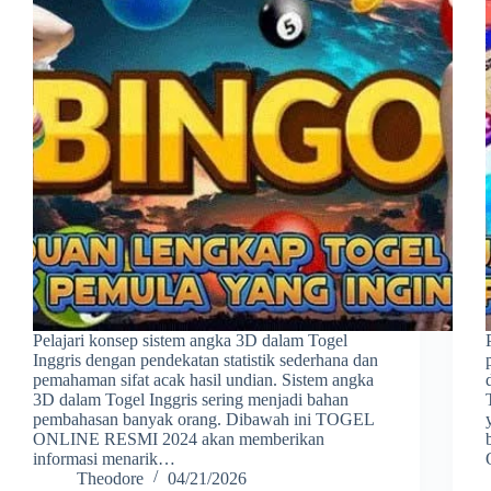
Pelajari konsep sistem angka 3D dalam Togel
Inggris dengan pendekatan statistik sederhana dan
pemahaman sifat acak hasil undian. Sistem angka
3D dalam Togel Inggris sering menjadi bahan
pembahasan banyak orang. Dibawah ini TOGEL
ONLINE RESMI 2024 akan memberikan
informasi menarik…
Theodore
04/21/2026