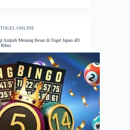
TOGEL ONLINE
egi Ampuh Menang Besar di Togel Japan 4D
 Ribet