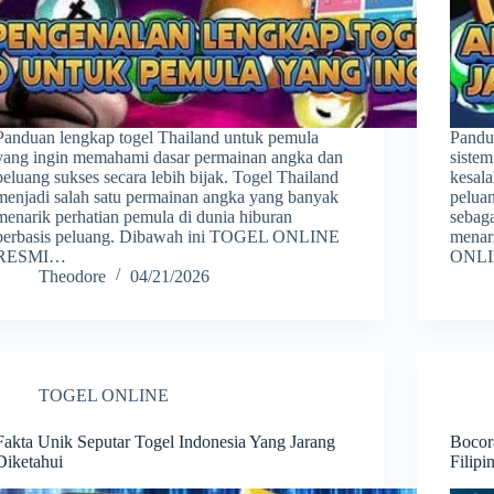
Panduan lengkap togel Thailand untuk pemula
Pandu
yang ingin memahami dasar permainan angka dan
sistem
peluang sukses secara lebih bijak. Togel Thailand
kesal
menjadi salah satu permainan angka yang banyak
pelua
menarik perhatian pemula di dunia hiburan
sebag
berbasis peluang. Dibawah ini TOGEL ONLINE
menar
RESMI…
ONLI
Theodore
04/21/2026
TOGEL ONLINE
Fakta Unik Seputar Togel Indonesia Yang Jarang
Bocor
Diketahui
Filipi