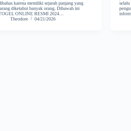
dibahas karena memiliki sejarah panjang yang
selal
jarang diketahui banyak orang. Dibawah ini
pengu
TOGEL ONLINE RESMI 2024…
infor
Theodore
04/21/2026