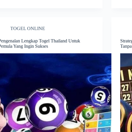
TOGEL ONLINE
Pengenalan Lengkap Togel Thailand Untuk
Strat
Pemula Yang Ingin Sukses
Tanpa