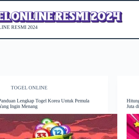
INE RESMI 2024
TOGEL ONLINE
Panduan Lengkap Togel Korea Untuk Pemula
Hitun
Yang Ingin Menang
Juta 