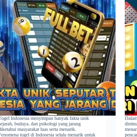
Togel Indonesia menyimpan banyak fakta unik
Dalam
sejarah, budaya, dan psikologi yang jarang
dimina
diketahui masyarakat luas serta menarik.
menari
Fenomena togel di Indonesia selalu menarik untuk
penca