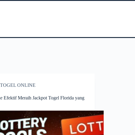
TOGEL ONLINE
e Efektif Meraih Jackpot Togel Florida yang