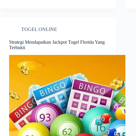
TOGEL ONLINE
Strategi Mendapatkan Jackpot Togel Florida Yang
Terbukti