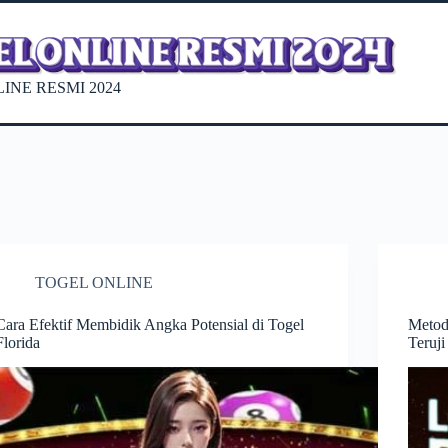
INE RESMI 2024
TOGEL ONLINE
Cara Efektif Membidik Angka Potensial di Togel
Metod
Florida
Teruji