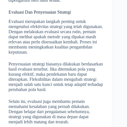
dipengaruhi oleh hasil sesaat.
Evaluasi Dan Penyesuaian Strategi
Evaluasi merupakan langkah penting untuk
mengetahui efektivitas strategi yang telah digunakan.
Dengan melakukan evaluasi secara rutin, pemain
dapat melihat apakah metode yang dipakai masih
relevan atau perlu disesuaikan kembali. Proses ini
membantu meningkatkan kualitas pengambilan
keputusan.
Penyesuaian strategi biasanya dilakukan berdasarkan
hasil evaluasi tersebut. Jika ditemukan pola yang
kurang efektif, maka pendekatan baru dapat
diterapkan. Fleksibilitas dalam mengubah strategi
menjadi salah satu kunci untuk tetap adaptif terhadap
perubahan pola hasil.
Selain itu, evaluasi juga membantu pemain
memahami kesalahan yang pernah dilakukan.
Dengan belajar dari pengalaman sebelumnya,
strategi yang digunakan di masa depan dapat
menjadi lebih matang dan terarah.