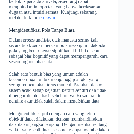
berfokus pada data nyata, seseorang dapat
menghindari interpretasi yang hanya berdasarkan
dugaan atau intuisi semata. Kunjungi sekarang
melalui link ini
jerukwin
.
Mengidentifikasi Pola Tanpa Biasa
Dalam proses analisis, otak manusia sering kali
secara tidak sadar mencari pola meskipun tidak ada
pola yang benar benar signifikan. Hal ini disebut
sebagai bias kognitif yang dapat mempengaruhi cara
seseorang membaca data.
Salah satu bentuk bias yang umum adalah
kecenderungan untuk menganggap angka yang
sering muncul akan terus muncul. Padahal, dalam
sistem acak, setiap kejadian berdiri sendiri dan tidak
dipengaruhi oleh hasil sebelumnya. Kesadaran ini
penting agar tidak salah dalam menafsirkan data.
Mengidentifikasi pola dengan cara yang lebih
objektif dapat dilakukan dengan membandingkan
data dalam jangka panjang. Dengan melihat rentang
waktu yang lebih luas, seseorang dapat membedakan