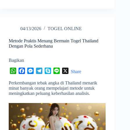
04/13/2026
TOGEL ONLINE
Metode Praktis Menang Bermain Togel Thailand
Dengan Pola Sederhana
Bagikan
W
F
M
T
S
L
X
Share
h
a
e
e
k
i
Perkembangan tebak angka di Thailand menarik
a
c
s
l
y
n
minat banyak orang mempelajari metode untuk
t
e
s
e
p
e
meningkatkan peluang keberhasilan analisis.
s
b
e
g
e
A
o
n
r
p
o
g
a
p
k
e
m
r