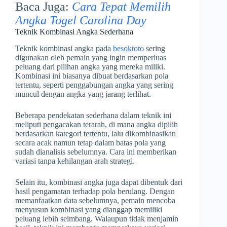
Baca Juga:
Cara Tepat Memilih
Angka Togel Carolina Day
Teknik Kombinasi Angka Sederhana
Teknik kombinasi angka pada
besoktoto
sering
digunakan oleh pemain yang ingin memperluas
peluang dari pilihan angka yang mereka miliki.
Kombinasi ini biasanya dibuat berdasarkan pola
tertentu, seperti penggabungan angka yang sering
muncul dengan angka yang jarang terlihat.
Beberapa pendekatan sederhana dalam teknik ini
meliputi pengacakan terarah, di mana angka dipilih
berdasarkan kategori tertentu, lalu dikombinasikan
secara acak namun tetap dalam batas pola yang
sudah dianalisis sebelumnya. Cara ini memberikan
variasi tanpa kehilangan arah strategi.
Selain itu, kombinasi angka juga dapat dibentuk dari
hasil pengamatan terhadap pola berulang. Dengan
memanfaatkan data sebelumnya, pemain mencoba
menyusun kombinasi yang dianggap memiliki
peluang lebih seimbang. Walaupun tidak menjamin