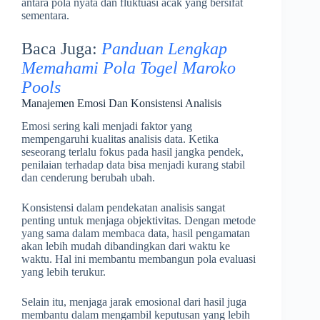
antara pola nyata dan fluktuasi acak yang bersifat
sementara.
Baca Juga:
Panduan Lengkap
Memahami Pola Togel Maroko
Pools
Manajemen Emosi Dan Konsistensi Analisis
Emosi sering kali menjadi faktor yang
mempengaruhi kualitas analisis data. Ketika
seseorang terlalu fokus pada hasil jangka pendek,
penilaian terhadap data bisa menjadi kurang stabil
dan cenderung berubah ubah.
Konsistensi dalam pendekatan analisis sangat
penting untuk menjaga objektivitas. Dengan metode
yang sama dalam membaca data, hasil pengamatan
akan lebih mudah dibandingkan dari waktu ke
waktu. Hal ini membantu membangun pola evaluasi
yang lebih terukur.
Selain itu, menjaga jarak emosional dari hasil juga
membantu dalam mengambil keputusan yang lebih