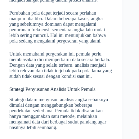
Perubahan pola dapat terjadi secara perlahan
maupun tiba tiba. Dalam beberapa kasus, angka
yang sebelumnya dominan dapat mengalami
penurunan frekuensi, sementara angka lain mulai
lebih sering muncul. Hal ini menunjukkan bahwa
pola sedang mengalami pergeseran yang alami.
Untuk memahami pergerakan ini, pemula perlu
membiasakan diri memperbarui data secara berkala.
Dengan data yang selalu terbaru, analisis menjadi
lebih relevan dan tidak terjebak pada pola lama yang
sudah tidak sesuai dengan kondisi saat ini.
Strategi Penyusunan Analisis Untuk Pemula
Strategi dalam menyusun analisis angka sebaiknya
dimulai dengan menggabungkan beberapa
pendekatan sederhana. Pemula tidak disarankan
hanya menggunakan satu metode, melainkan
mengamati data dari berbagai sudut pandang agar
hasilnya lebih seimbang.