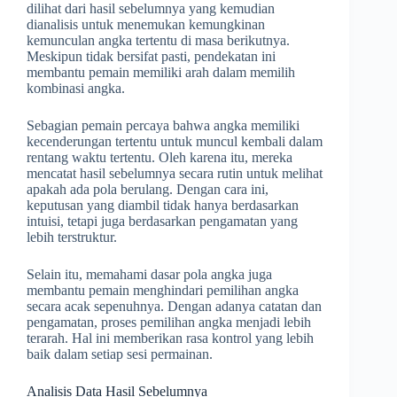
dilihat dari hasil sebelumnya yang kemudian
dianalisis untuk menemukan kemungkinan
kemunculan angka tertentu di masa berikutnya.
Meskipun tidak bersifat pasti, pendekatan ini
membantu pemain memiliki arah dalam memilih
kombinasi angka.
Sebagian pemain percaya bahwa angka memiliki
kecenderungan tertentu untuk muncul kembali dalam
rentang waktu tertentu. Oleh karena itu, mereka
mencatat hasil sebelumnya secara rutin untuk melihat
apakah ada pola berulang. Dengan cara ini,
keputusan yang diambil tidak hanya berdasarkan
intuisi, tetapi juga berdasarkan pengamatan yang
lebih terstruktur.
Selain itu, memahami dasar pola angka juga
membantu pemain menghindari pemilihan angka
secara acak sepenuhnya. Dengan adanya catatan dan
pengamatan, proses pemilihan angka menjadi lebih
terarah. Hal ini memberikan rasa kontrol yang lebih
baik dalam setiap sesi permainan.
Analisis Data Hasil Sebelumnya