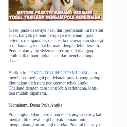
Meski pada dasarnya hasil dari permainan ini bersifat
acak, banyak pemain berupaya memahami pola
tertentu, menganalisis data, serta menerapkan strategi
sederhana agar dapat bermain dengan lebih terarah.
Pendekatan yang sistematis sering kali dianggap
lebih baik dibandingkan sekadar menebak tanpa
dasar.
Berikut ini
TOGEL ONLINE RESMI 2024
akan
membahas berbagai pendekatan praktis yang sering
digunakan oleh para penggemar tebak angka
Thailand dengan cara yang lebih sederhana, logis,
dan mudah dipahami.
Memahami Dasar Pola Angka
Pola angka dalam permainan tebak angka sering kali
menjadi titik awal bagi banyak pemain untuk
mengembangkan strategi mereka. Pola ini biasanya