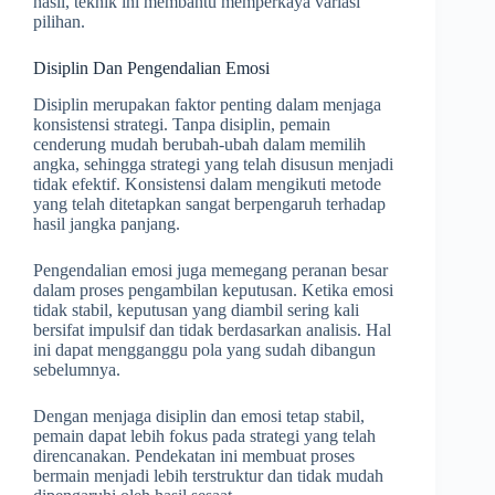
hasil, teknik ini membantu memperkaya variasi
pilihan.
Disiplin Dan Pengendalian Emosi
Disiplin merupakan faktor penting dalam menjaga
konsistensi strategi. Tanpa disiplin, pemain
cenderung mudah berubah-ubah dalam memilih
angka, sehingga strategi yang telah disusun menjadi
tidak efektif. Konsistensi dalam mengikuti metode
yang telah ditetapkan sangat berpengaruh terhadap
hasil jangka panjang.
Pengendalian emosi juga memegang peranan besar
dalam proses pengambilan keputusan. Ketika emosi
tidak stabil, keputusan yang diambil sering kali
bersifat impulsif dan tidak berdasarkan analisis. Hal
ini dapat mengganggu pola yang sudah dibangun
sebelumnya.
Dengan menjaga disiplin dan emosi tetap stabil,
pemain dapat lebih fokus pada strategi yang telah
direncanakan. Pendekatan ini membuat proses
bermain menjadi lebih terstruktur dan tidak mudah