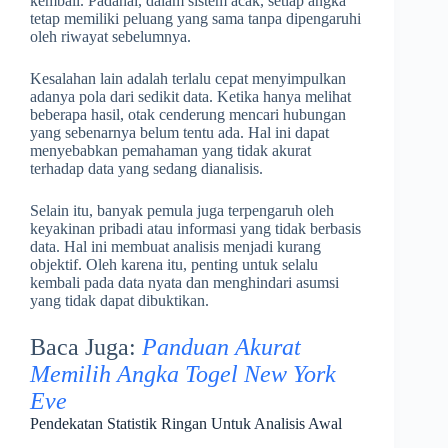
kembali. Padahal, dalam sistem acak, setiap angka
tetap memiliki peluang yang sama tanpa dipengaruhi
oleh riwayat sebelumnya.
Kesalahan lain adalah terlalu cepat menyimpulkan
adanya pola dari sedikit data. Ketika hanya melihat
beberapa hasil, otak cenderung mencari hubungan
yang sebenarnya belum tentu ada. Hal ini dapat
menyebabkan pemahaman yang tidak akurat
terhadap data yang sedang dianalisis.
Selain itu, banyak pemula juga terpengaruh oleh
keyakinan pribadi atau informasi yang tidak berbasis
data. Hal ini membuat analisis menjadi kurang
objektif. Oleh karena itu, penting untuk selalu
kembali pada data nyata dan menghindari asumsi
yang tidak dapat dibuktikan.
Baca Juga:
Panduan Akurat
Memilih Angka Togel New York
Eve
Pendekatan Statistik Ringan Untuk Analisis Awal