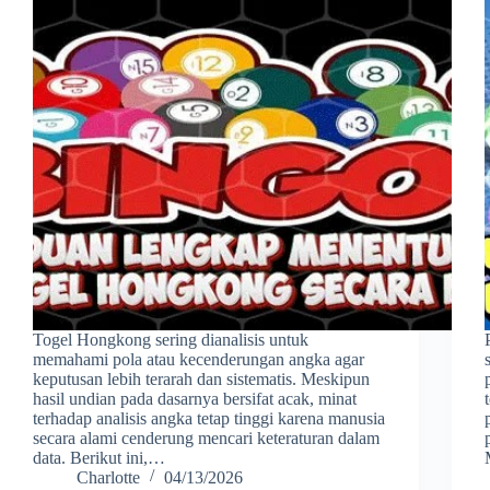
Togel Hongkong sering dianalisis untuk
memahami pola atau kecenderungan angka agar
keputusan lebih terarah dan sistematis. Meskipun
hasil undian pada dasarnya bersifat acak, minat
terhadap analisis angka tetap tinggi karena manusia
secara alami cenderung mencari keteraturan dalam
data. Berikut ini,…
Charlotte
04/13/2026