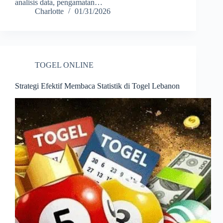
analisis data, pengamatan…
Charlotte
01/31/2026
TOGEL ONLINE
Strategi Efektif Membaca Statistik di Togel Lebanon