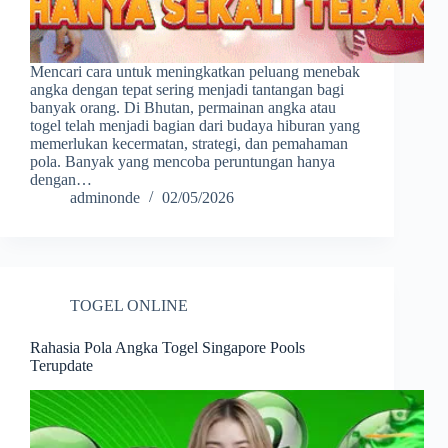
Mencari cara untuk meningkatkan peluang menebak
angka dengan tepat sering menjadi tantangan bagi
banyak orang. Di Bhutan, permainan angka atau
togel telah menjadi bagian dari budaya hiburan yang
memerlukan kecermatan, strategi, dan pemahaman
pola. Banyak yang mencoba peruntungan hanya
dengan…
adminonde
02/05/2026
TOGEL ONLINE
Rahasia Pola Angka Togel Singapore Pools
Terupdate