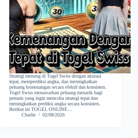
Strategi menang di Togel Swiss dengan akurasi
tepat, memprediksi angka, dan meningkatkan
peluang kemenangan secara efektif dan konsisten.
Togel Swiss menawarkan peluang menarik bagi
pemain yang ingin mencoba strategi tepat dan
meningkatkan prediksi angka secara konsisten.
Berikut ini TOGEL ONLINE…
Charlie
02/08/2026