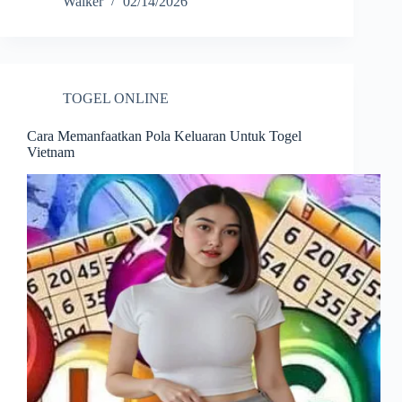
Walker
02/14/2026
TOGEL ONLINE
Cara Memanfaatkan Pola Keluaran Untuk Togel
Vietnam