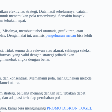
an efektivitas strategi. Data hasil sebelumnya, catatan
is untuk menemukan pola tersembunyi. Semakin banyak
an tebakan tepat.
g. Misalnya, membuat tabel otomatis, grafik tren, atau
as. Dengan alat ini, analisis
pengeluaran macau
bisa lebih
. Tidak semua data relevan atau akurat, sehingga seleksi
ormasi yang valid dengan strategi pribadi akan
ng menebak angka dengan benar.
gi, dan konsentrasi. Memahami pola, menggunakan metode
 kunci utama.
m strategi, peluang menang dengan satu tebakan dapat
i, dan adaptasi terhadap perubahan pola.
i angka, kamu bisa mengunjungi
PROMO DISKON TOGEL