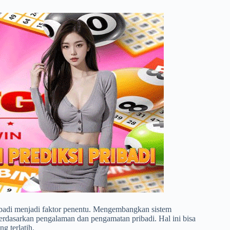
pribadi menjadi faktor penentu. Mengembangkan sistem
rdasarkan pengalaman dan pengamatan pribadi. Hal ini bisa
g terlatih.