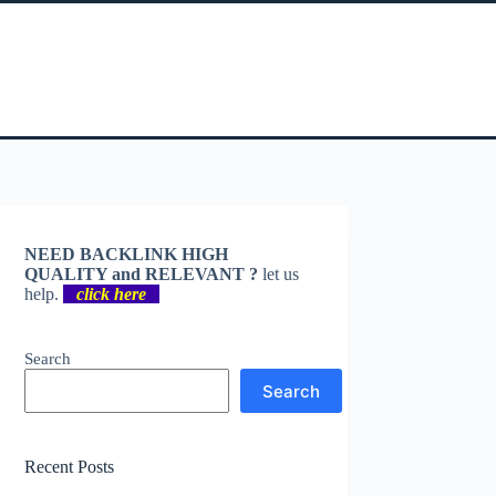
NEED BACKLINK HIGH
QUALITY and RELEVANT ?
let us
help.
click here
Search
Search
Recent Posts