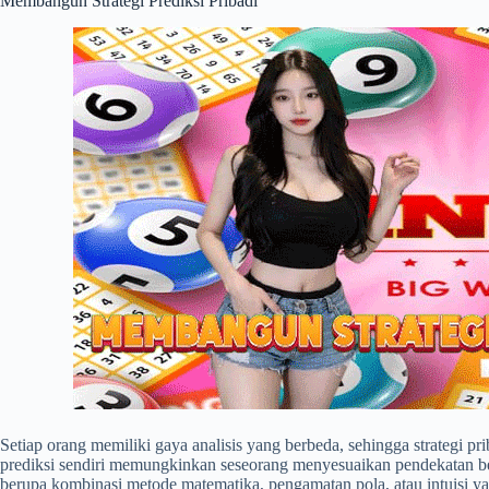
Membangun Strategi Prediksi Pribadi
Setiap orang memiliki gaya analisis yang berbeda, sehingga strategi 
prediksi sendiri memungkinkan seseorang menyesuaikan pendekatan be
berupa kombinasi metode matematika, pengamatan pola, atau intuisi yan