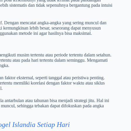
ebih sistematis dan tidak sepenuhnya bergantung pada intuisi
ktif. Dengan mencatat angka-angka yang sering muncul dan
iki kemungkinan lebih besar, seseorang dapat menyusun
ggunakan metode ini agar hasilnya bisa maksimal.
engikuti musim tertentu atau periode tertentu dalam setahun.
rtentu atau pada hari tertentu dalam seminggu. Mengamati
ngka.
aktor eksternal, seperti tanggal atau peristiwa penting.
tentu memiliki korelasi dengan faktor waktu atau siklus
l.
 antarbulan atau tahunan bisa menjadi strategi jitu. Hal ini
 muncul, sehingga tebakan dapat difokuskan pada angka
gel Islandia Setiap Hari