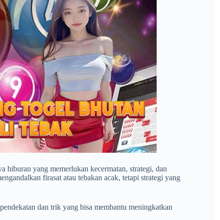
ya hiburan yang memerlukan kecermatan, strategi, dan
ndalkan firasat atau tebakan acak, tetapi strategi yang
endekatan dan trik yang bisa membantu meningkatkan