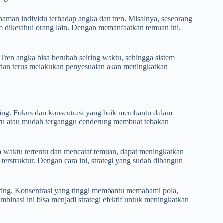
ahaman individu terhadap angka dan tren. Misalnya, seseorang
 diketahui orang lain. Dengan memanfaatkan temuan ini,
 Tren angka bisa berubah seiring waktu, sehingga sistem
e dan terus melakukan penyesuaian akan meningkatkan
penting. Fokus dan konsentrasi yang baik membantu dalam
uru atau mudah terganggu cenderung membuat tebakan
da waktu tertentu dan mencatat temuan, dapat meningkatkan
 terstruktur. Dengan cara ini, strategi yang sudah dibangun
enting. Konsentrasi yang tinggi membantu memahami pola,
inasi ini bisa menjadi strategi efektif untuk meningkatkan