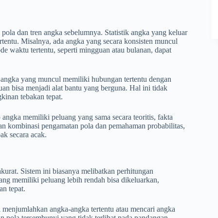
ola dan tren angka sebelumnya. Statistik angka yang keluar
entu. Misalnya, ada angka yang secara konsisten muncul
de waktu tertentu, seperti mingguan atau bulanan, dapat
g angka yang muncul memiliki hubungan tertentu dengan
n bisa menjadi alat bantu yang berguna. Hal ini tidak
kinan tebakan tepat.
 angka memiliki peluang yang sama secara teoritis, fakta
gan kombinasi pengamatan pola dan pemahaman probabilitas,
ak secara acak.
kurat. Sistem ini biasanya melibatkan perhitungan
yang memiliki peluang lebih rendah bisa dikeluarkan,
n tepat.
 menjumlahkan angka-angka tertentu atau mencari angka
n pola tersembunyi yang tidak terlihat pada pandangan