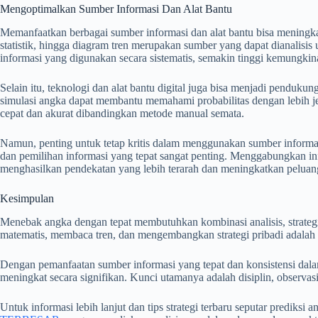
Mengoptimalkan Sumber Informasi Dan Alat Bantu
Memanfaatkan berbagai sumber informasi dan alat bantu bisa meningkatk
statistik, hingga diagram tren merupakan sumber yang dapat dianalis
informasi yang digunakan secara sistematis, semakin tinggi kemungkin
Selain itu, teknologi dan alat bantu digital juga bisa menjadi pendukun
simulasi angka dapat membantu memahami probabilitas dengan lebih jel
cepat dan akurat dibandingkan metode manual semata.
Namun, penting untuk tetap kritis dalam menggunakan sumber informasi
dan pemilihan informasi yang tepat sangat penting. Menggabungkan inf
menghasilkan pendekatan yang lebih terarah dan meningkatkan pelua
Kesimpulan
Menebak angka dengan tepat membutuhkan kombinasi analisis, strate
matematis, membaca tren, dan mengembangkan strategi pribadi adalah
Dengan pemanfaatan sumber informasi yang tepat dan konsistensi dala
meningkat secara signifikan. Kunci utamanya adalah disiplin, observas
Untuk informasi lebih lanjut dan tips strategi terbaru seputar prediks