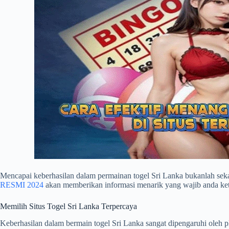
p
o
g
a
p
k
e
m
r
Mencapai keberhasilan dalam permainan togel Sri Lanka bukanlah sek
RESMI 2024
akan memberikan informasi menarik yang wajib anda ket
Memilih Situs Togel Sri Lanka Terpercaya
Keberhasilan dalam bermain togel Sri Lanka sangat dipengaruhi oleh pl