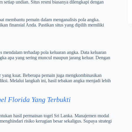
 setiap undian. Situs resmi biasanya dilengkapi dengan
 dapat membantu pemain dalam menganalisis pola angka.
kan finansial Anda. Pastikan situs yang dipilih memiliki
sis mendalam terhadap pola keluaran angka. Data keluaran
ngka apa yang sering muncul maupun jarang keluar. Dengan
asar yang kuat. Beberapa pemain juga mengkombinasikan
iksi. Melalui langkah ini, hasil tebakan angka menjadi lebih
el Florida Yang Terbukti
enentukan hasil permainan togel Sri Lanka. Manajemen modal
nghindari risiko kerugian besar sekaligus. Supaya strategi