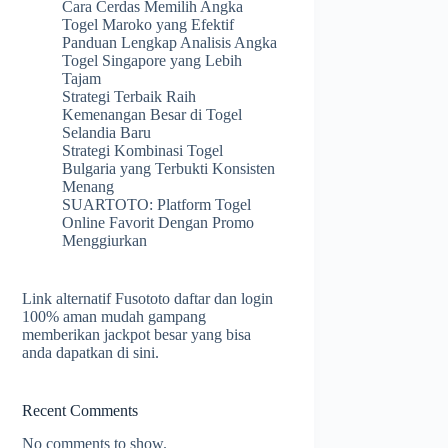
Cara Cerdas Memilih Angka
Togel Maroko yang Efektif
Panduan Lengkap Analisis Angka
Togel Singapore yang Lebih
Tajam
Strategi Terbaik Raih
Kemenangan Besar di Togel
Selandia Baru
Strategi Kombinasi Togel
Bulgaria yang Terbukti Konsisten
Menang
SUARTOTO: Platform Togel
Online Favorit Dengan Promo
Menggiurkan
Link alternatif
Fusototo
daftar dan login
100% aman mudah gampang
memberikan jackpot besar yang bisa
anda dapatkan di sini.
Recent Comments
No comments to show.