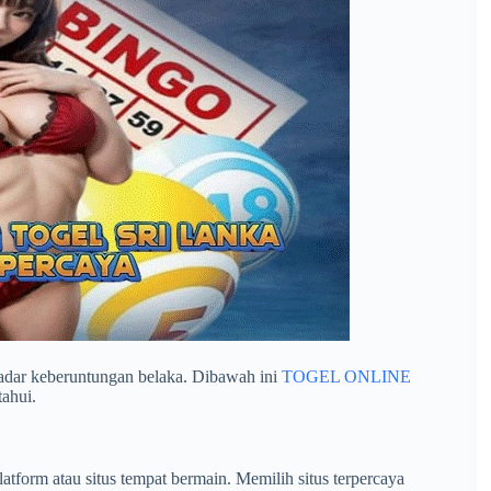
adar keberuntungan belaka. Dibawah ini
TOGEL ONLINE
ahui.
atform atau situs tempat bermain. Memilih situs terpercaya