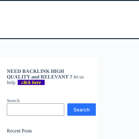
NEED BACKLINK HIGH
QUALITY and RELEVANT ?
let us
help.
click here
Search
Search
Recent Posts