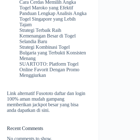
Cara Cerdas Memilih Angka
Togel Maroko yang Efektif
Panduan Lengkap Analisis Angka
Togel Singapore yang Lebih
Tajam
Strategi Terbaik Raih
Kemenangan Besar di Togel
Selandia Baru
Strategi Kombinasi Togel
Bulgaria yang Terbukti Konsisten
Menang
SUARTOTO: Platform Togel
Online Favorit Dengan Promo
Menggiurkan
Link alternatif
Fusototo
daftar dan login
100% aman mudah gampang
memberikan jackpot besar yang bisa
anda dapatkan di sini.
Recent Comments
No comments to show.