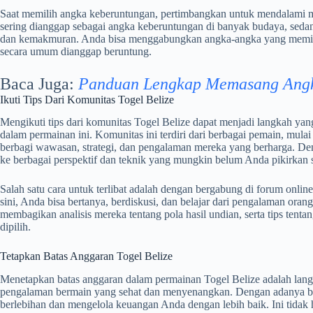
Saat memilih angka keberuntungan, pertimbangkan untuk mendalami ma
sering dianggap sebagai angka keberuntungan di banyak budaya, seda
dan kemakmuran. Anda bisa menggabungkan angka-angka yang memili
secara umum dianggap beruntung.
Baca Juga:
Panduan Lengkap Memasang Angk
Ikuti Tips Dari Komunitas Togel Belize
Mengikuti tips dari komunitas Togel Belize dapat menjadi langkah y
dalam permainan ini. Komunitas ini terdiri dari berbagai pemain, mul
berbagi wawasan, strategi, dan pengalaman mereka yang berharga. De
ke berbagai perspektif dan teknik yang mungkin belum Anda pikirkan
Salah satu cara untuk terlibat adalah dengan bergabung di forum onli
sini, Anda bisa bertanya, berdiskusi, dan belajar dari pengalaman ora
membagikan analisis mereka tentang pola hasil undian, serta tips te
dipilih.
Tetapkan Batas Anggaran Togel Belize
Menetapkan batas anggaran dalam permainan Togel Belize adalah lang
pengalaman bermain yang sehat dan menyenangkan. Dengan adanya ba
berlebihan dan mengelola keuangan Anda dengan lebih baik. Ini tidak h