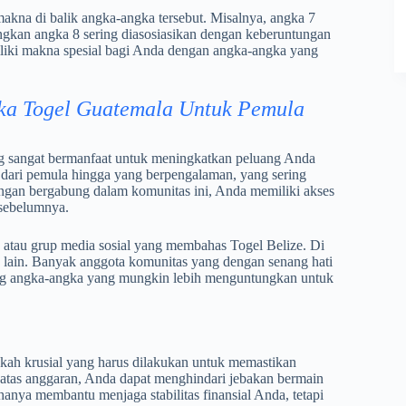
kna di balik angka-angka tersebut. Misalnya, angka 7
ngkan angka 8 sering diasosiasikan dengan keberuntungan
ki makna spesial bagi Anda dengan angka-angka yang
a Togel Guatemala Untuk Pemula
ang sangat bermanfaat untuk meningkatkan peluang Anda
ai dari pemula hingga yang berpengalaman, yang sering
ngan bergabung dalam komunitas ini, Anda memiliki akses
 sebelumnya.
ne atau grup media sosial yang membahas Togel Belize. Di
ng lain. Banyak anggota komunitas yang dengan senang hati
ntang angka-angka yang mungkin lebih menguntungkan untuk
kah krusial yang harus dilakukan untuk memastikan
tas anggaran, Anda dapat menghindari jebakan bermain
anya membantu menjaga stabilitas finansial Anda, tetapi