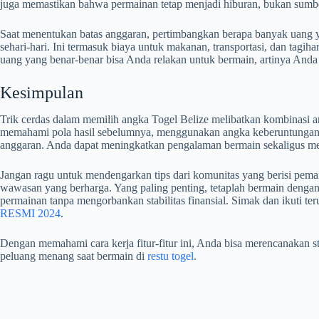
juga memastikan bahwa permainan tetap menjadi hiburan, bukan sumbe
Saat menentukan batas anggaran, pertimbangkan berapa banyak uang
sehari-hari. Ini termasuk biaya untuk makanan, transportasi, dan tagi
uang yang benar-benar bisa Anda relakan untuk bermain, artinya Anda t
Kesimpulan
Trik cerdas dalam memilih angka Togel Belize melibatkan kombinasi ant
memahami pola hasil sebelumnya, menggunakan angka keberuntungan An
anggaran. Anda dapat meningkatkan pengalaman bermain sekaligus mem
Jangan ragu untuk mendengarkan tips dari komunitas yang berisi pem
wawasan yang berharga. Yang paling penting, tetaplah bermain dengan
permainan tanpa mengorbankan stabilitas finansial. Simak dan ikuti te
RESMI 2024
.
Dengan memahami cara kerja fitur-fitur ini, Anda bisa merencanakan 
peluang menang saat bermain di
restu togel
.