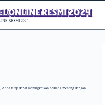
INE RESMI 2024
n, Anda tetap dapat meningkatkan peluang menang dengan