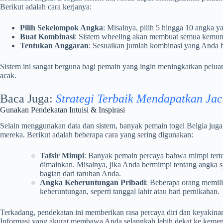
Berikut adalah cara kerjanya:
Pilih Sekelompok Angka
: Misalnya, pilih 5 hingga 10 angka 
Buat Kombinasi
: Sistem wheeling akan membuat semua kemung
Tentukan Anggaran
: Sesuaikan jumlah kombinasi yang Anda b
Sistem ini sangat berguna bagi pemain yang ingin meningkatkan peluan
acak.
Baca Juga:
Strategi Terbaik Mendapatkan Jac
Gunakan Pendekatan Intuisi & Inspirasi
Selain menggunakan data dan sistem, banyak pemain togel Belgia juga
mereka. Berikut adalah beberapa cara yang sering digunakan:
Tafsir Mimpi
: Banyak pemain percaya bahwa mimpi terte
dimainkan. Misalnya, jika Anda bermimpi tentang angka sp
bagian dari taruhan Anda.
Angka Keberuntungan Pribadi
: Beberapa orang memil
keberuntungan, seperti tanggal lahir atau hari pernikahan.
Terkadang, pendekatan ini memberikan rasa percaya diri dan keyaki
Informasi yang akurat membawa Anda selangkah lebih dekat ke kem