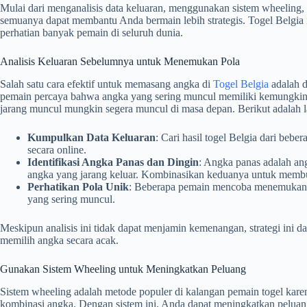
Mulai dari menganalisis data keluaran, menggunakan sistem wheeling, 
p
o
g
a
semuanya dapat membantu Anda bermain lebih strategis. Togel Belgia 
p
k
e
m
perhatian banyak pemain di seluruh dunia.
r
Analisis Keluaran Sebelumnya untuk Menemukan Pola
Salah satu cara efektif untuk memasang angka di
Togel Belgia
adalah d
pemain percaya bahwa angka yang sering muncul memiliki kemungkinan
jarang muncul mungkin segera muncul di masa depan. Berikut adalah 
Kumpulkan Data Keluaran
: Cari hasil togel Belgia dari bebe
secara online.
Identifikasi Angka Panas dan Dingin
: Angka panas adalah an
angka yang jarang keluar. Kombinasikan keduanya untuk membu
Perhatikan Pola Unik
: Beberapa pemain mencoba menemukan po
yang sering muncul.
Meskipun analisis ini tidak dapat menjamin kemenangan, strategi ini d
memilih angka secara acak.
Gunakan Sistem Wheeling untuk Meningkatkan Peluang
Sistem wheeling adalah metode populer di kalangan pemain togel ka
kombinasi angka. Dengan sistem ini, Anda dapat meningkatkan peluan