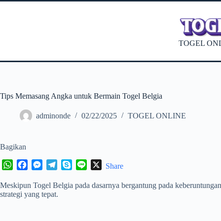
Skip
to
content
TOGEL ONL
Tips Memasang Angka untuk Bermain Togel Belgia
adminonde
02/22/2025
TOGEL ONLINE
Bagikan
W
F
M
T
S
L
X
Share
h
a
e
e
k
i
Meskipun Togel Belgia pada dasarnya bergantung pada keberuntunga
a
c
s
l
y
n
strategi yang tepat.
t
e
s
e
p
e
s
b
e
g
e
A
o
n
r