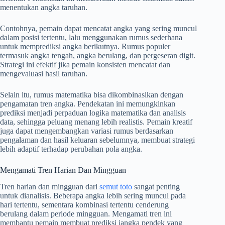
menentukan angka taruhan.
Contohnya, pemain dapat mencatat angka yang sering muncul
dalam posisi tertentu, lalu menggunakan rumus sederhana
untuk memprediksi angka berikutnya. Rumus populer
termasuk angka tengah, angka berulang, dan pergeseran digit.
Strategi ini efektif jika pemain konsisten mencatat dan
mengevaluasi hasil taruhan.
Selain itu, rumus matematika bisa dikombinasikan dengan
pengamatan tren angka. Pendekatan ini memungkinkan
prediksi menjadi perpaduan logika matematika dan analisis
data, sehingga peluang menang lebih realistis. Pemain kreatif
juga dapat mengembangkan variasi rumus berdasarkan
pengalaman dan hasil keluaran sebelumnya, membuat strategi
lebih adaptif terhadap perubahan pola angka.
Mengamati Tren Harian Dan Mingguan
Tren harian dan mingguan dari
semut toto
sangat penting
untuk dianalisis. Beberapa angka lebih sering muncul pada
hari tertentu, sementara kombinasi tertentu cenderung
berulang dalam periode mingguan. Mengamati tren ini
membantu pemain membuat prediksi jangka pendek yang