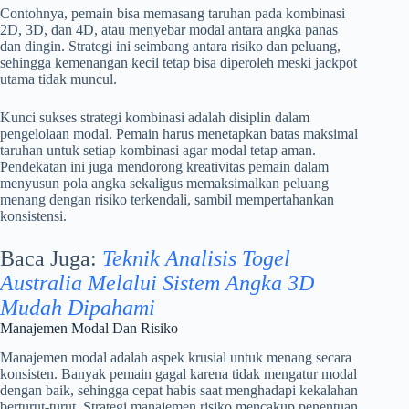
Contohnya, pemain bisa memasang taruhan pada kombinasi
2D, 3D, dan 4D, atau menyebar modal antara angka panas
dan dingin. Strategi ini seimbang antara risiko dan peluang,
sehingga kemenangan kecil tetap bisa diperoleh meski jackpot
utama tidak muncul.
Kunci sukses strategi kombinasi adalah disiplin dalam
pengelolaan modal. Pemain harus menetapkan batas maksimal
taruhan untuk setiap kombinasi agar modal tetap aman.
Pendekatan ini juga mendorong kreativitas pemain dalam
menyusun pola angka sekaligus memaksimalkan peluang
menang dengan risiko terkendali, sambil mempertahankan
konsistensi.
Baca Juga:
Teknik Analisis Togel
Australia Melalui Sistem Angka 3D
Mudah Dipahami
Manajemen Modal Dan Risiko
Manajemen modal adalah aspek krusial untuk menang secara
konsisten. Banyak pemain gagal karena tidak mengatur modal
dengan baik, sehingga cepat habis saat menghadapi kekalahan
berturut-turut. Strategi manajemen risiko mencakup penentuan