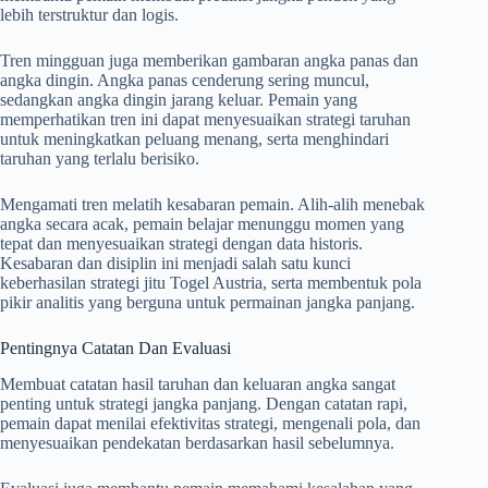
lebih terstruktur dan logis.
Tren mingguan juga memberikan gambaran angka panas dan
angka dingin. Angka panas cenderung sering muncul,
sedangkan angka dingin jarang keluar. Pemain yang
memperhatikan tren ini dapat menyesuaikan strategi taruhan
untuk meningkatkan peluang menang, serta menghindari
taruhan yang terlalu berisiko.
Mengamati tren melatih kesabaran pemain. Alih-alih menebak
angka secara acak, pemain belajar menunggu momen yang
tepat dan menyesuaikan strategi dengan data historis.
Kesabaran dan disiplin ini menjadi salah satu kunci
keberhasilan strategi jitu Togel Austria, serta membentuk pola
pikir analitis yang berguna untuk permainan jangka panjang.
Pentingnya Catatan Dan Evaluasi
Membuat catatan hasil taruhan dan keluaran angka sangat
penting untuk strategi jangka panjang. Dengan catatan rapi,
pemain dapat menilai efektivitas strategi, mengenali pola, dan
menyesuaikan pendekatan berdasarkan hasil sebelumnya.