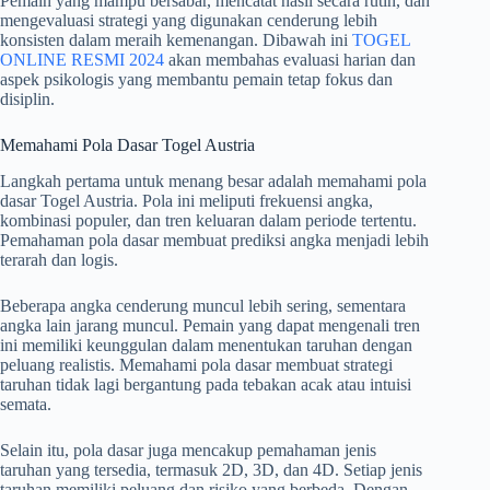
Pemain yang mampu bersabar, mencatat hasil secara rutin, dan
mengevaluasi strategi yang digunakan cenderung lebih
konsisten dalam meraih kemenangan. Dibawah ini
TOGEL
ONLINE RESMI 2024
akan membahas evaluasi harian dan
aspek psikologis yang membantu pemain tetap fokus dan
disiplin.
Memahami Pola Dasar Togel Austria
Langkah pertama untuk menang besar adalah memahami pola
dasar Togel Austria. Pola ini meliputi frekuensi angka,
kombinasi populer, dan tren keluaran dalam periode tertentu.
Pemahaman pola dasar membuat prediksi angka menjadi lebih
terarah dan logis.
Beberapa angka cenderung muncul lebih sering, sementara
angka lain jarang muncul. Pemain yang dapat mengenali tren
ini memiliki keunggulan dalam menentukan taruhan dengan
peluang realistis. Memahami pola dasar membuat strategi
taruhan tidak lagi bergantung pada tebakan acak atau intuisi
semata.
Selain itu, pola dasar juga mencakup pemahaman jenis
taruhan yang tersedia, termasuk 2D, 3D, dan 4D. Setiap jenis
taruhan memiliki peluang dan risiko yang berbeda. Dengan