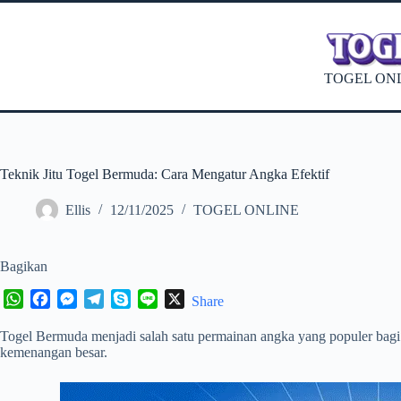
Skip
to
content
TOGEL ONL
Teknik Jitu Togel Bermuda: Cara Mengatur Angka Efektif
Ellis
12/11/2025
TOGEL ONLINE
Bagikan
W
F
M
T
S
L
X
Share
h
a
e
e
k
i
Togel Bermuda menjadi salah satu permainan angka yang populer bagi
a
c
s
l
y
n
kemenangan besar.
t
e
s
e
p
e
s
b
e
g
e
A
o
n
r