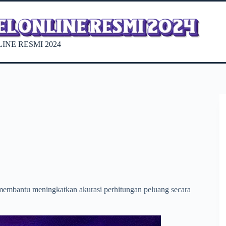
INE RESMI 2024
membantu meningkatkan akurasi perhitungan peluang secara