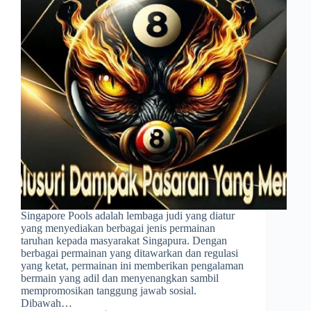
Singapore Pools adalah lembaga judi yang diatur
yang menyediakan berbagai jenis permainan
taruhan kepada masyarakat Singapura. Dengan
berbagai permainan yang ditawarkan dan regulasi
yang ketat, permainan ini memberikan pengalaman
bermain yang adil dan menyenangkan sambil
mempromosikan tanggung jawab sosial.
Dibawah…