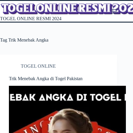
Skip
to
content
TOGEL ONLINE RESMI 2024
Tag
Trik Menebak Angka
TOGEL ONLINE
Trik Menebak Angka di Togel Pakistan