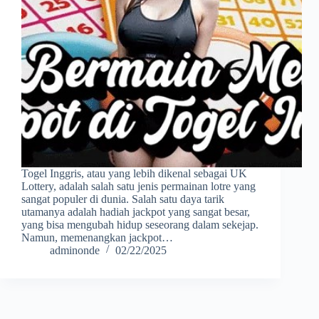
Togel Inggris, atau yang lebih dikenal sebagai UK
Lottery, adalah salah satu jenis permainan lotre yang
sangat populer di dunia. Salah satu daya tarik
utamanya adalah hadiah jackpot yang sangat besar,
yang bisa mengubah hidup seseorang dalam sekejap.
Namun, memenangkan jackpot…
adminonde
02/22/2025