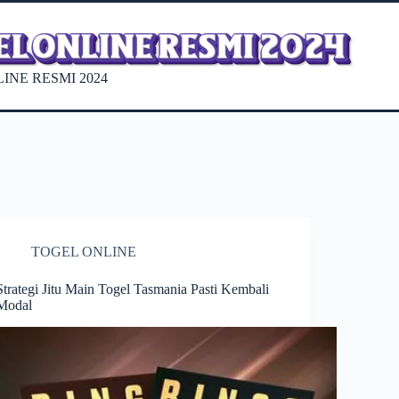
INE RESMI 2024
TOGEL ONLINE
Strategi Jitu Main Togel Tasmania Pasti Kembali
Modal