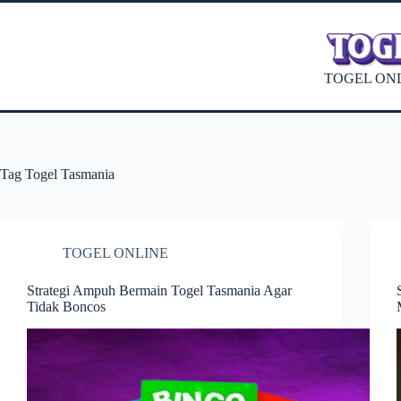
Skip
to
content
TOGEL ONL
Tag
Togel Tasmania
TOGEL ONLINE
Strategi Ampuh Bermain Togel Tasmania Agar
Tidak Boncos