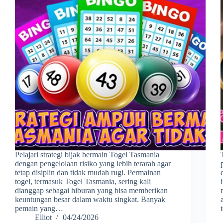
Pelajari strategi bijak bermain Togel Tasmania
dengan pengelolaan risiko yang lebih terarah agar
tetap disiplin dan tidak mudah rugi. Permainan
togel, termasuk Togel Tasmania, sering kali
dianggap sebagai hiburan yang bisa memberikan
keuntungan besar dalam waktu singkat. Banyak
pemain yang…
Elliot
04/24/2026