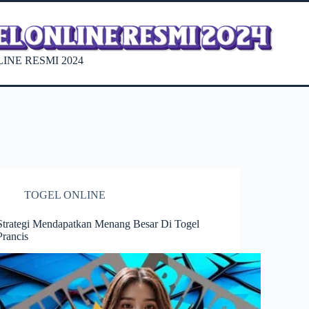
INE RESMI 2024
TOGEL ONLINE
Strategi Mendapatkan Menang Besar Di Togel
Prancis