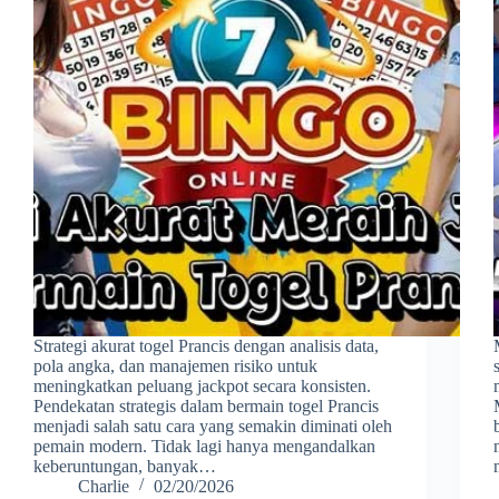
Strategi akurat togel Prancis dengan analisis data,
pola angka, dan manajemen risiko untuk
meningkatkan peluang jackpot secara konsisten.
Pendekatan strategis dalam bermain togel Prancis
menjadi salah satu cara yang semakin diminati oleh
pemain modern. Tidak lagi hanya mengandalkan
keberuntungan, banyak…
Charlie
02/20/2026