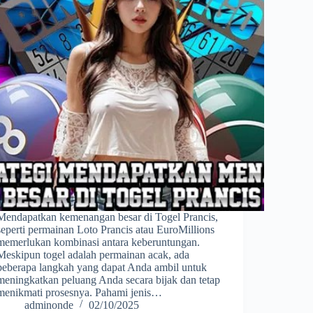
Mendapatkan kemenangan besar di Togel Prancis,
seperti permainan Loto Prancis atau EuroMillions
memerlukan kombinasi antara keberuntungan.
Meskipun togel adalah permainan acak, ada
beberapa langkah yang dapat Anda ambil untuk
meningkatkan peluang Anda secara bijak dan tetap
menikmati prosesnya. Pahami jenis…
adminonde
02/10/2025