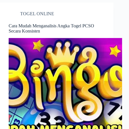
TOGEL ONLINE
Cara Mudah Menganalisis Angka Togel PCSO
Secara Konsisten