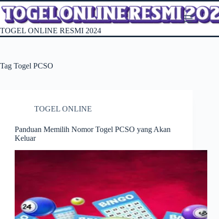
Skip
to
content
TOGEL ONLINE RESMI 2024
Tag
Togel PCSO
TOGEL ONLINE
Panduan Memilih Nomor Togel PCSO yang Akan
Keluar