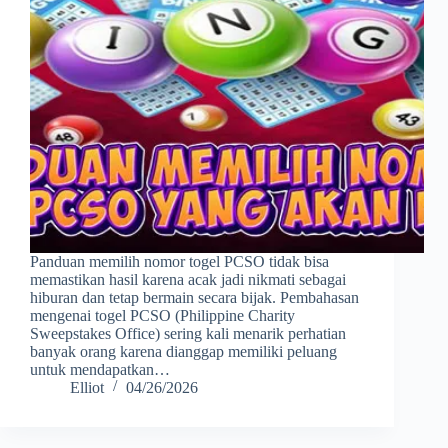
Panduan memilih nomor togel PCSO tidak bisa
memastikan hasil karena acak jadi nikmati sebagai
hiburan dan tetap bermain secara bijak. Pembahasan
mengenai togel PCSO (Philippine Charity
Sweepstakes Office) sering kali menarik perhatian
banyak orang karena dianggap memiliki peluang
untuk mendapatkan…
Elliot
04/26/2026