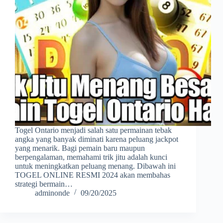
Togel Ontario menjadi salah satu permainan tebak
angka yang banyak diminati karena peluang jackpot
yang menarik. Bagi pemain baru maupun
berpengalaman, memahami trik jitu adalah kunci
untuk meningkatkan peluang menang. Dibawah ini
TOGEL ONLINE RESMI 2024 akan membahas
strategi bermain…
adminonde
09/20/2025