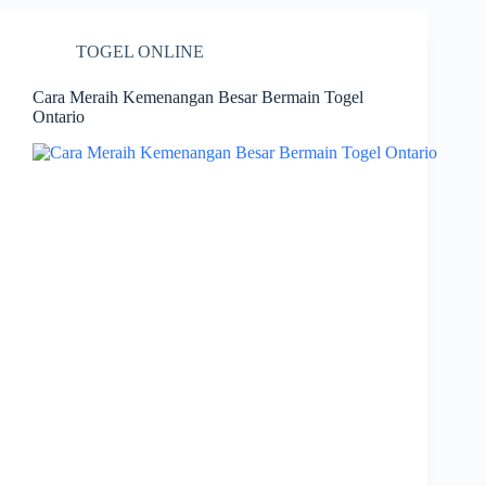
TOGEL ONLINE
Cara Meraih Kemenangan Besar Bermain Togel
Ontario