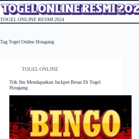
Skip
to
content
TOGEL ONLINE RESMI 2024
Tag
Togel Online Hougang
TOGEL ONLINE
Trik Jitu Mendapatkan Jackpot Besar Di Togel
Hougang