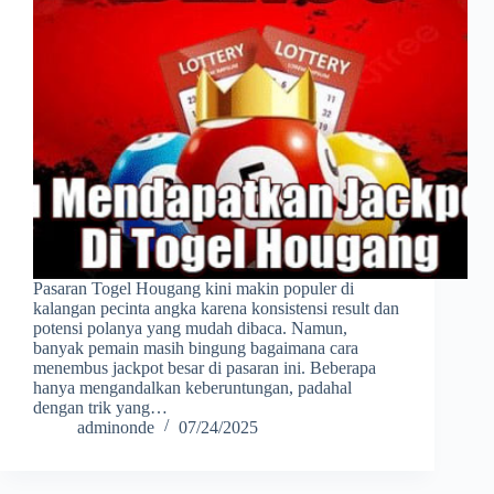
Pasaran Togel Hougang kini makin populer di
kalangan pecinta angka karena konsistensi result dan
potensi polanya yang mudah dibaca. Namun,
banyak pemain masih bingung bagaimana cara
menembus jackpot besar di pasaran ini. Beberapa
hanya mengandalkan keberuntungan, padahal
dengan trik yang…
adminonde
07/24/2025