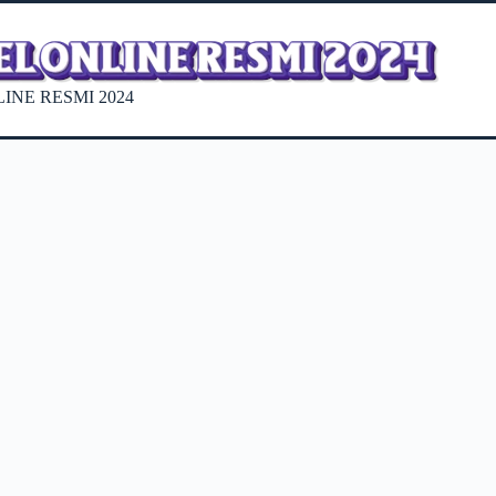
INE RESMI 2024