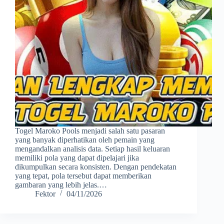
Togel Maroko Pools menjadi salah satu pasaran
yang banyak diperhatikan oleh pemain yang
mengandalkan analisis data. Setiap hasil keluaran
memiliki pola yang dapat dipelajari jika
dikumpulkan secara konsisten. Dengan pendekatan
yang tepat, pola tersebut dapat memberikan
gambaran yang lebih jelas.…
Fektor
04/11/2026