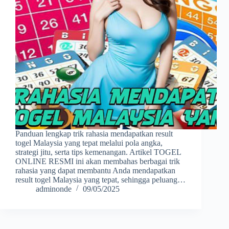
Panduan lengkap trik rahasia mendapatkan result
togel Malaysia yang tepat melalui pola angka,
strategi jitu, serta tips kemenangan. Artikel TOGEL
ONLINE RESMI ini akan membahas berbagai trik
rahasia yang dapat membantu Anda mendapatkan
result togel Malaysia yang tepat, sehingga peluang…
adminonde
09/05/2025