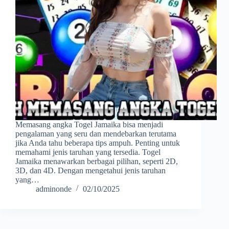
Memasang angka Togel Jamaika bisa menjadi
pengalaman yang seru dan mendebarkan terutama
jika Anda tahu beberapa tips ampuh. Penting untuk
memahami jenis taruhan yang tersedia. Togel
Jamaika menawarkan berbagai pilihan, seperti 2D,
3D, dan 4D. Dengan mengetahui jenis taruhan
yang…
adminonde
02/10/2025