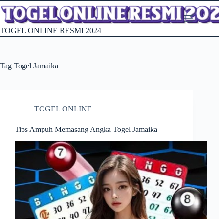
Skip
to
content
TOGEL ONLINE RESMI 2024
Tag
Togel Jamaika
TOGEL ONLINE
Tips Ampuh Memasang Angka Togel Jamaika