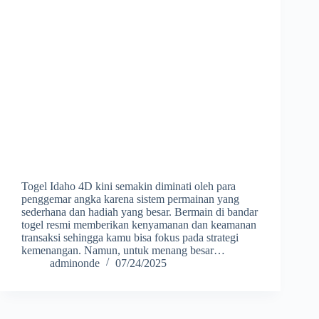
Togel Idaho 4D kini semakin diminati oleh para
penggemar angka karena sistem permainan yang
sederhana dan hadiah yang besar. Bermain di bandar
togel resmi memberikan kenyamanan dan keamanan
transaksi sehingga kamu bisa fokus pada strategi
kemenangan. Namun, untuk menang besar…
adminonde
07/24/2025