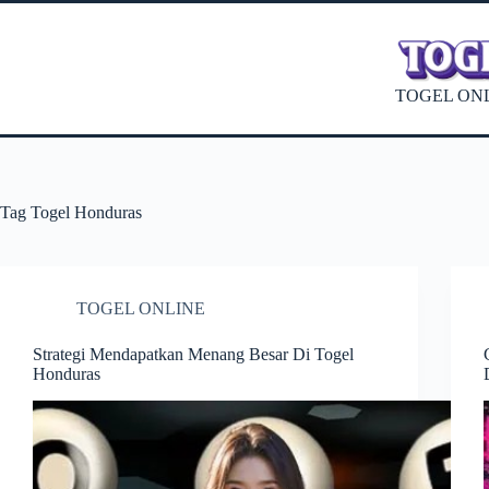
Skip
to
content
TOGEL ONL
Tag
Togel Honduras
TOGEL ONLINE
Strategi Mendapatkan Menang Besar Di Togel
Honduras