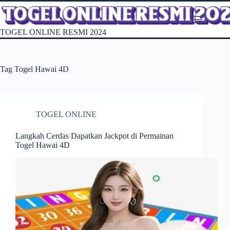
Skip
to
content
TOGEL ONLINE RESMI 2024
Tag
Togel Hawai 4D
TOGEL ONLINE
Langkah Cerdas Dapatkan Jackpot di Permainan
Togel Hawai 4D