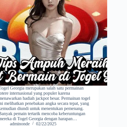
Togel Georgia merupakan salah satu permainan
lotere internasional yang populer karena
menawarkan hadiah jackpot besar. Permainan togel
ini melibatkan penebakan angka secara tepat, yang
kemudian diundi untuk menentukan pemenang.
Banyak pemain tertarik mencoba keberuntungan
mereka di Togel Georgia dengan harapan…
adminonde
02/22/2025