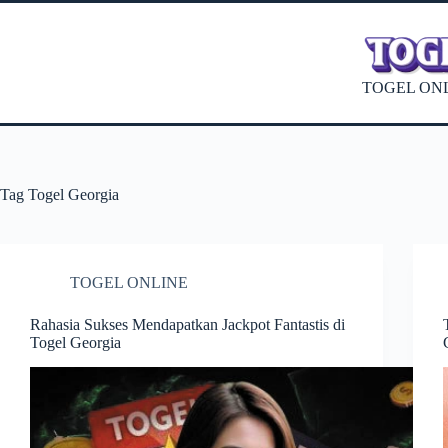
Skip
to
content
TOGEL ONL
Tag
Togel Georgia
TOGEL ONLINE
Rahasia Sukses Mendapatkan Jackpot Fantastis di
Togel Georgia