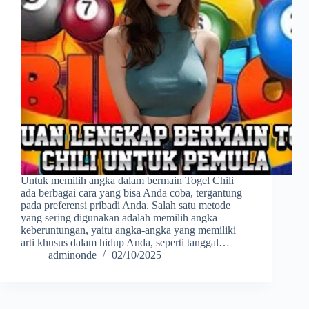
Untuk memilih angka dalam bermain Togel Chili
ada berbagai cara yang bisa Anda coba, tergantung
pada preferensi pribadi Anda. Salah satu metode
yang sering digunakan adalah memilih angka
keberuntungan, yaitu angka-angka yang memiliki
arti khusus dalam hidup Anda, seperti tanggal…
adminonde
02/10/2025