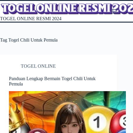
Skip
to
content
TOGEL ONLINE RESMI 2024
Tag
Togel Chili Untuk Pemula
TOGEL ONLINE
Panduan Lengkap Bermain Togel Chili Untuk
Pemula