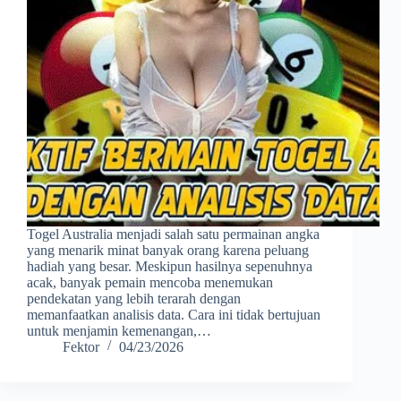
Togel Australia menjadi salah satu permainan angka
yang menarik minat banyak orang karena peluang
hadiah yang besar. Meskipun hasilnya sepenuhnya
acak, banyak pemain mencoba menemukan
pendekatan yang lebih terarah dengan
memanfaatkan analisis data. Cara ini tidak bertujuan
untuk menjamin kemenangan,…
Fektor
04/23/2026