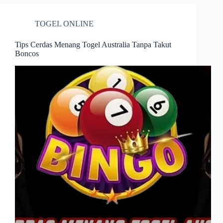
TOGEL ONLINE
Tips Cerdas Menang Togel Australia Tanpa Takut
Boncos