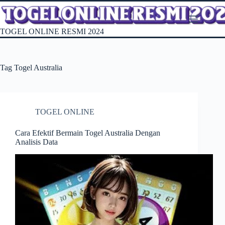
Skip
to
content
TOGEL ONLINE RESMI 2024
Tag
Togel Australia
TOGEL ONLINE
Cara Efektif Bermain Togel Australia Dengan
Analisis Data