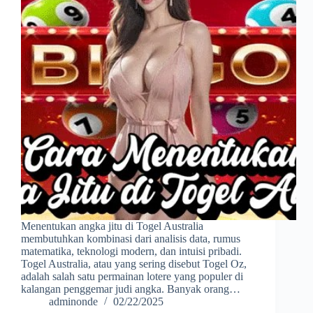
Menentukan angka jitu di Togel Australia
membutuhkan kombinasi dari analisis data, rumus
matematika, teknologi modern, dan intuisi pribadi.
Togel Australia, atau yang sering disebut Togel Oz,
adalah salah satu permainan lotere yang populer di
kalangan penggemar judi angka. Banyak orang…
adminonde
02/22/2025