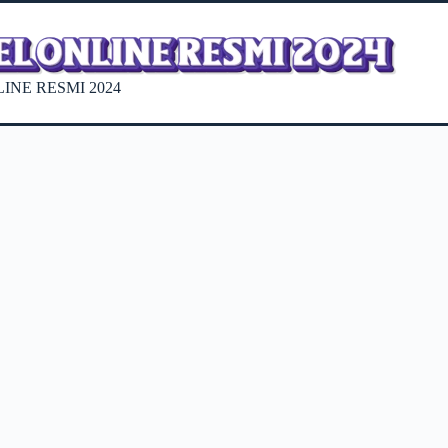
INE RESMI 2024